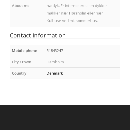
About me
natdyk. Er interesseret i en dykker-
makker nær Hørsholm eller nær
Kulhuse ved mit sommerhus.
Contact information
Mobile phone
51843247
City / town
Hørsholm
Country
Denmark