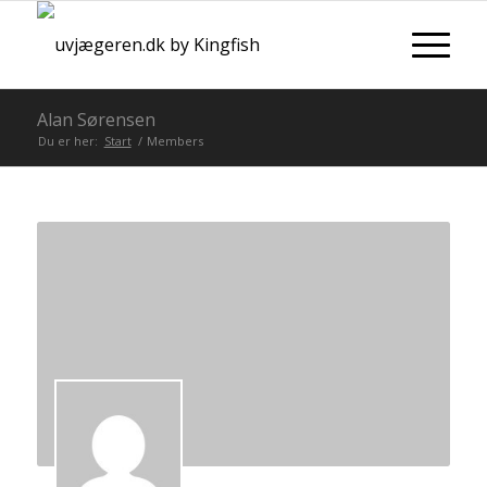
Alan Sørensen
Du er her:
Start
/
Members