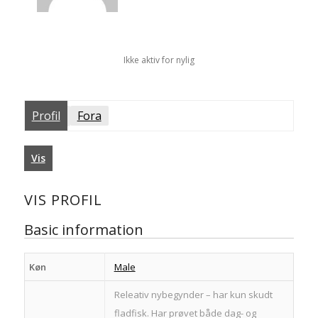
Ikke aktiv for nylig
Profil
Fora
Vis
VIS PROFIL
Basic information
Køn
Male
Releativ nybegynder – har kun skudt
fladfisk. Har prøvet både dag- og