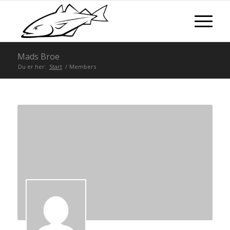
Mads Broe
Du er her:
Start
/
Members