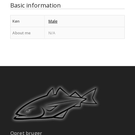
Basic information
Køn
Male
About me
N/A
Opret bruger