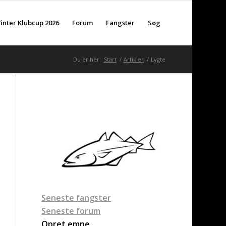
inter Klubcup 2026
Forum
Fangster
Søg
Du er her:
Start
/
Artikler
/
Lygte
Seneste fangster
Seneste forum
Opret emne