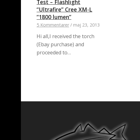
Test – Flashlight
“Ultrafire” Cree XM-L
“1800 lumen”
5 Kommentarer
/
maj 23, 2013
Hi all,I received the torch
(Ebay purchase) and
proceeded to…