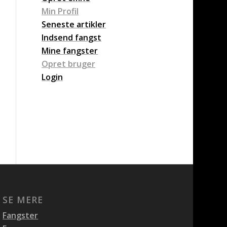
Min Profil
Seneste artikler
Indsend fangst
Mine fangster
Opret bruger
Login
SE MERE
Fangster