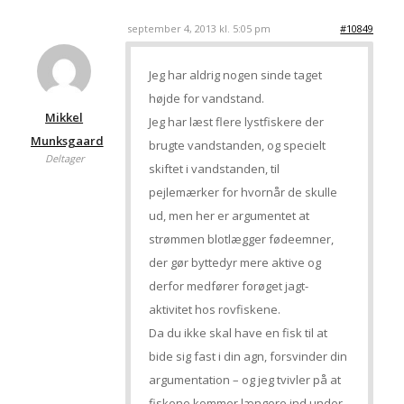
september 4, 2013 kl. 5:05 pm
#10849
Jeg har aldrig nogen sinde taget
højde for vandstand.
Mikkel
Jeg har læst flere lystfiskere der
Munksgaard
brugte vandstanden, og specielt
Deltager
skiftet i vandstanden, til
pejlemærker for hvornår de skulle
ud, men her er argumentet at
strømmen blotlægger fødeemner,
der gør byttedyr mere aktive og
derfor medfører forøget jagt-
aktivitet hos rovfiskene.
Da du ikke skal have en fisk til at
bide sig fast i din agn, forsvinder din
argumentation – og jeg tvivler på at
fiskene kommer længere ind under