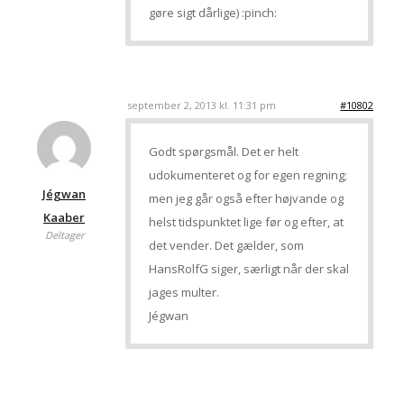
gøre sigt dårlige) :pinch:
september 2, 2013 kl. 11:31 pm
#10802
Godt spørgsmål. Det er helt
udokumenteret og for egen regning;
Jégwan
men jeg går også efter højvande og
Kaaber
helst tidspunktet lige før og efter, at
Deltager
det vender. Det gælder, som
HansRolfG siger, særligt når der skal
jages multer.
Jégwan