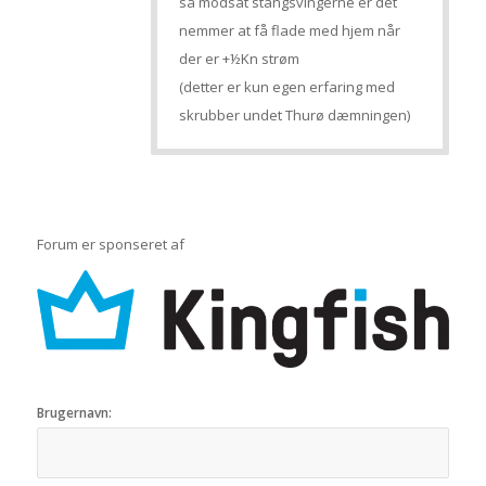
så modsat stangsvingerne er det
nemmer at få flade med hjem når
der er +½Kn strøm
(detter er kun egen erfaring med
skrubber undet Thurø dæmningen)
Forum er sponseret af
Brugernavn: