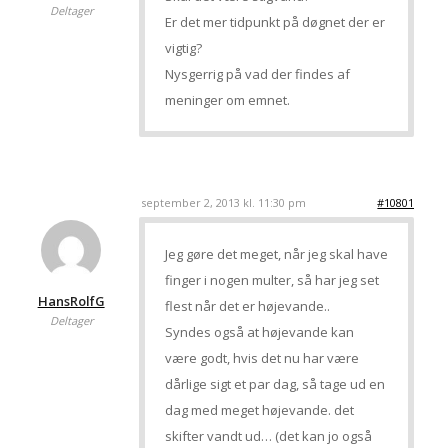
Deltager
Er det mer tidpunkt på døgnet der er
vigtig?
Nysgerrig på vad der findes af
meninger om emnet.
september 2, 2013 kl. 11:30 pm
#10801
Jeg gøre det meget, når jeg skal have
finger i nogen multer, så har jeg set
HansRolfG
flest når det er højevande..
Deltager
Syndes også at højevande kan
være godt, hvis det nu har være
dårlige sigt et par dag, så tage ud en
dag med meget højevande. det
skifter vandt ud… (det kan jo også