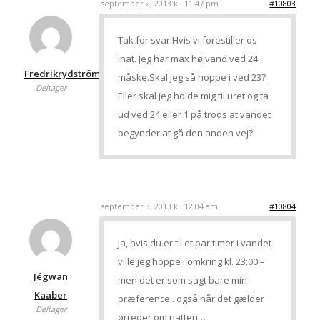
september 2, 2013 kl. 11:47 pm
#10803
Tak for svar.Hvis vi forestiller os
inat. Jeg har max højvand ved 24
Fredrikrydström
måske.Skal jeg så hoppe i ved 23?
Deltager
Eller skal jeg holde mig til uret og ta
ud ved 24 eller 1 på trods at vandet
begynder at gå den anden vej?
september 3, 2013 kl. 12:04 am
#10804
Ja, hvis du er til et par timer i vandet
ville jeg hoppe i omkring kl. 23:00 –
Jégwan
men det er som sagt bare min
Kaaber
præference.. også når det gælder
Deltager
ørreder om natten…