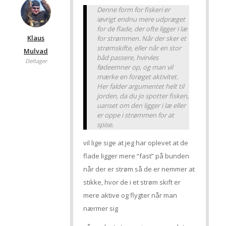
Denne form for fiskeri er
iøvrigt endnu mere udpræget
for de flade, der ofte ligger i læ
Klaus
for strømmen. Når der sker et
strømskifte, eller når en stor
Mulvad
båd passere, hvirvles
Deltager
fødeemner op, og man vil
mærke en forøget aktivitet.
Her falder argumentet helt til
jorden, da du jo spotter fisken,
uanset om den ligger i læ eller
er oppe i strømmen for at
spise.
vil lige sige at jeg har oplevet at de
flade ligger mere “fast” på bunden
når der er strøm så de er nemmer at
stikke, hvor de i et strøm skift er
mere aktive og flygter når man
nærmer sig