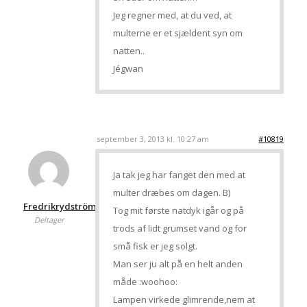
Jeg regner med, at du ved, at
multerne er et sjældent syn om
natten..
Jégwan
september 3, 2013 kl. 10:27 am
#10819
Ja tak jeg har fanget den med at
multer dræbes om dagen. B)
Fredrikrydström
Tog mit første natdyk igår og på
Deltager
trods af lidt grumset vand og for
små fisk er jeg solgt.
Man ser ju alt på en helt anden
måde :woohoo:
Lampen virkede glimrende,nem at