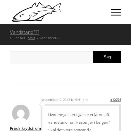
Vandstand???
Du er her:
Start
/
Vandstand???
september 2, 2013 kl. 9:41 pm
#10795
Hvor meget ser i gamle erfarne på
vandstand før i kaster jer i bølgen?
Fredrikrydström
Skal det være stigvand?