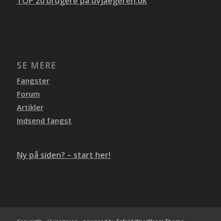
TOP 20 brugere på uvjaegeren.dk
SE MERE
Fangster
Forum
Artikler
Indsend fangst
Ny på siden? – start her!