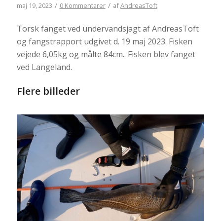
/
/
maj 19, 2023
0 Kommentarer
af
AndreasToft
Torsk fanget ved undervandsjagt af AndreasToft
og fangstrapport udgivet d. 19 maj 2023. Fisken
vejede 6,05kg og målte 84cm.. Fisken blev fanget
ved Langeland.
Flere billeder