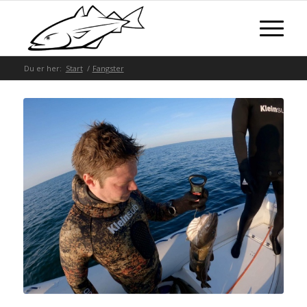
Du er her:
Start
/
Fangster