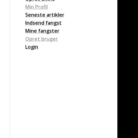
Min Profil
Seneste artikler
Indsend fangst
Mine fangster
Opret bruger
Login