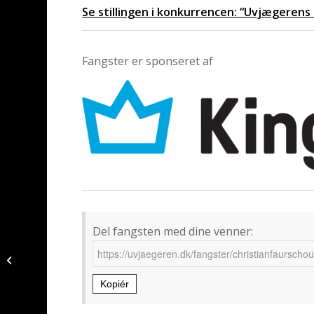
Se stillingen i konkurrencen: “Uvjægerens
Fangster er sponseret af
Del fangsten med dine venner:
Rødspætte fanget af
Christianfaurschou
ved Nord
Kopiér