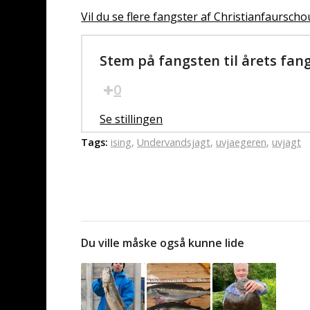
Vil du se flere fangster af Christianfaurscho
Stem på fangsten til årets fan
0
Se stillingen
Tags:
ising
,
Undervandsjagt
,
uvjaegeren
,
uvjagt
Du ville måske også kunne lide