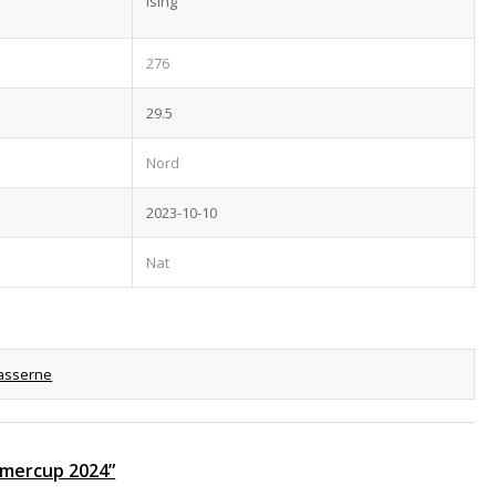
Ising
276
29.5
Nord
2023-10-10
Nat
asserne
ommercup 2024”