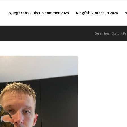
Uvjægerens klubcup Sommer 2026
Kingfish Vintercup 2026
V
Du er her:
Start
/
Fa