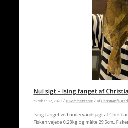
Nul sigt – Ising fanget af Chris
/
/
oktober 12, 2023
0 Kommentarer
af
Christianfaurs
Ising fanget ved undervandsjagt af Christia
Fisken vejede 0,28kg og målte 29.5cm.. Fiske