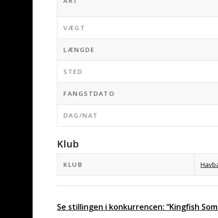
ART
VÆGT
LÆNGDE
STED
FANGSTDATO
DAG/NAT
Klub
KLUB
Havb
Se stillingen i konkurrencen: “Kingfish S