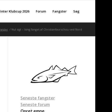
inter Klubcup 2026
Forum
Fangster
Søg
ngster
/
Nul sigt – Ising fanget af Christianfaurschou ved Nord
Seneste fangster
Seneste forum
Opret emne