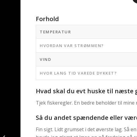
Forhold
TEMPERATUR
HVORDAN VAR STRØMMEN?
VIND
HVOR LANG TID VAREDE DYKKET?
Hvad skal du evt huske til næste
Tjek fiskeregler. En bedre beholder til mine 
Så du andet spændende eller væ
Fin sigt. Lidt grumset i det øverste lag. Så
Slethvarre fanget af
daniel-fog ved