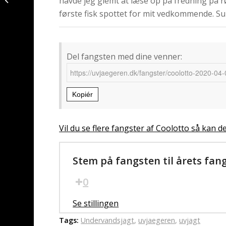
havde jeg glemt at læse op på fredning på r
Langeland
første fisk spottet for mit vedkommende. Su
Del fangsten med dine venner:
Kopiér
Vil du se flere fangster af Coolotto så kan de
Stem på fangsten til årets fan
0
Se stillingen
Tags:
Undervandsjagt
,
uvjaegeren
,
uvjagt