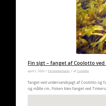
Fin sigt – fanget af Coolotto ve
/
/
april 5, 2020
0 Kommentarer
af
Coolotto
fanget ved undervandsjagt af Coolotto og fa
og målte cm.. Fisken blev fanget ved Tinkeru