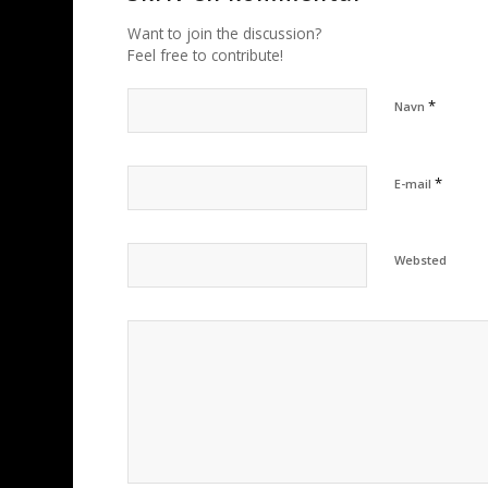
Want to join the discussion?
Feel free to contribute!
*
Navn
*
E-mail
Websted