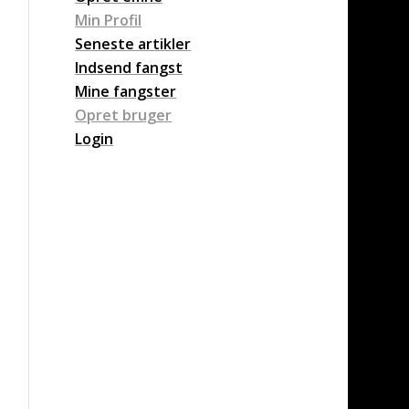
Min Profil
Seneste artikler
Indsend fangst
Mine fangster
Opret bruger
Login