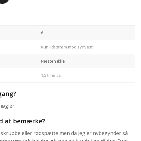
6
Kun lidt strøm mod sydvest.
Næsten ikke
1,5 time ca.
 gang?
nøgler.
rd at bemærke?
 en skrubbe eller rødspætte men da jeg er nybegynder så