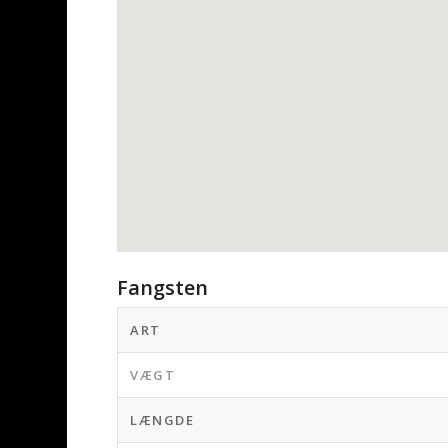
Fangsten
ART
VÆGT
LÆNGDE