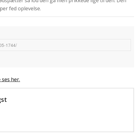
ødspætter så lod den gå men prikkede lige til den. Den
per fed oplevelse.
 ses her.
gst