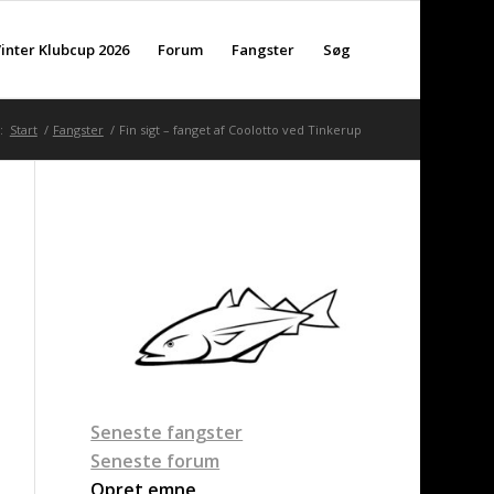
inter Klubcup 2026
Forum
Fangster
Søg
:
Start
/
Fangster
/
Fin sigt – fanget af Coolotto ved Tinkerup
Seneste fangster
Seneste forum
Opret emne