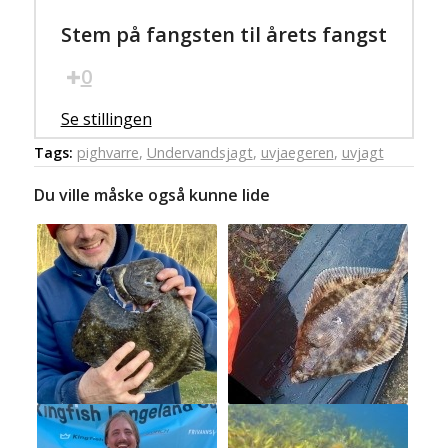
Stem på fangsten til årets fangst
0
Se stillingen
Tags:
pighvarre
,
Undervandsjagt
,
uvjaegeren
,
uvjagt
Du ville måske også kunne lide