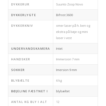
DYKKERUR
Suunto Zoop Novo
DYKKERLYGTE
Bifrost 3600
DYKKERKNIV
omer laser på h. ben og
ekstra på bøje og mini
laser i vest
UNDERVANDSKAMERA
Intet
HANDSKER
Immersion 7 mm
SOKKER
Imersion 9 mm
BLYBÆLTE
6 kg
BØJELINE FÆSTNET I
blybæltet
ANTAL KG BLY I ALT
12