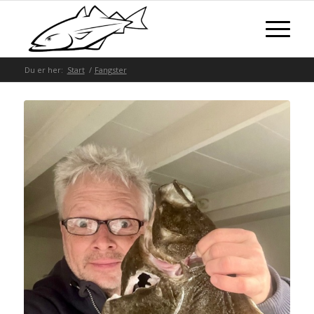
Du er her:
Start
/
Fangster