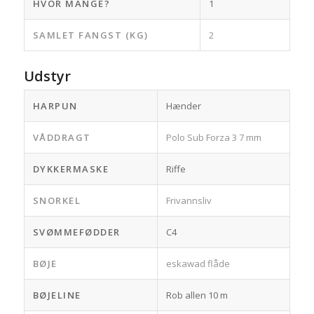
HVOR MANGE?
1
SAMLET FANGST (KG)
2
Udstyr
HARPUN
Hænder
VÅDDRAGT
Polo Sub Forza 3 7 mm
DYKKERMASKE
Riffe
SNORKEL
Frivannsliv
SVØMMEFØDDER
C4
BØJE
eskawad flåde
BØJELINE
Rob allen 10 m