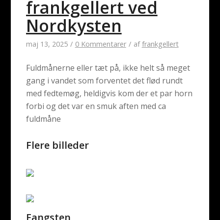
frankgellert ved
Nordkysten
maj 13, 2025
/
0 Kommentarer
/
af
frankgellert
Fuldmånerne eller tæt på, ikke helt så meget
gang i vandet som forventet det flød rundt
med fedtemøg, heldigvis kom der et par horn
forbi og det var en smuk aften med ca
fuldmåne
Flere billeder
Fangsten