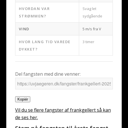
HVORDAN VAR
Svag let
STRØMMEN?
sydgående
VIND
5 m/s fra V
HVOR LANG TID VAREDE
3 timer
DYKKET?
Del fangsten med dine venner:
Kopiér
Vil du se flere fangster af frankgellert så kan
de ses her.