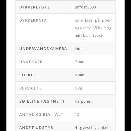
DYKKERLYGTE
Bifrost 3600
DYKKERKNIV
omer laser på h. ben
og ekstra på bøje og
mini laser i vest
UNDERVANDSKAMERA
Intet
HANDSKER
7 mm
SOKKER
9 mm
BLYBÆLTE
6 kg
BØJELINE FÆSTNET I
harpunen
ANTAL KG BLY I ALT
12
ANDET UDSTYR
4 kg vest bly, ankel