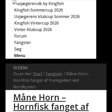
Kingfish Sommercup 2026
Uvjægerens klubcup Sommer 2026
Kingfish Vintercup 2026
Vinter Klubcup 2026
Forum
Fangster
Søg
Menu
Artikler
Du er her:
Start
/
Fangster
/
Måne Horn –
Hornfisk fanget af frankgellert ved
Nordkysten
Måne Horn –
Hornfisk fanget af