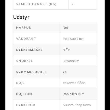
SAMLET FANGST (KG)
2
Udstyr
HARPUN
Net
VÅDDRAGT
Polo sub 7 mm
DYKKERMASKE
Riffe
SNORKEL
Frivannsliv
SVØMMEFØDDER
C4
BØJE
eskawad flåde
BØJELINE
Rob allen 10 m
DYKKERUR
Suunto Zoop Novo