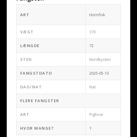
ART
Hornfisk
VÆGT
370
LÆNGDE
72
STED
Nordkysten
FANGSTDATO
2025-05-13
DAG/NAT
Nat
FLERE FANGSTER
ART
Pighvar
HVOR MANGE?
1