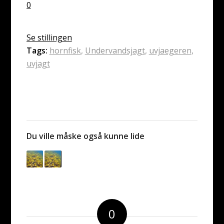
0
Se stillingen
Tags:
hornfisk
,
Undervandsjagt
,
uvjaegeren
,
uvjagt
Du ville måske også kunne lide
0