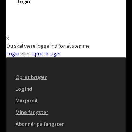
Login
x
Du skal være logge ind for at stemme
Login
eller
Opret bruger
Opret bruger
Log ind
Min profil
Mine fangster
Abonnér på fangster