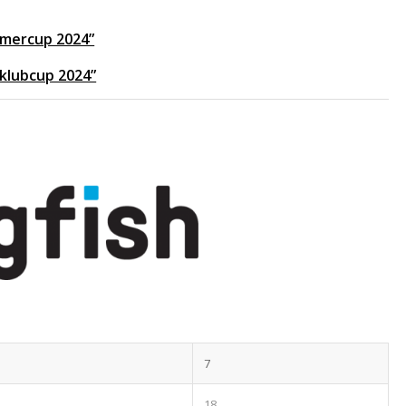
ommercup 2024”
 klubcup 2024”
7
18