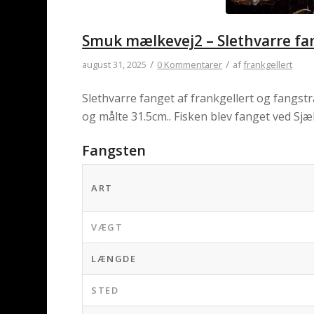
Smuk mælkevej2 – Slethvarre fan
/
/
august 31, 2025
0 Kommentarer
af
frankgellert
Slethvarre fanget af frankgellert og fangst
og målte 31.5cm.. Fisken blev fanget ved Sjæ
Fangsten
ART
VÆGT
LÆNGDE
STED