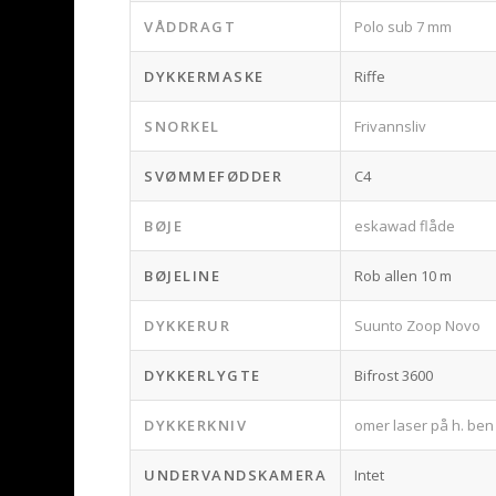
VÅDDRAGT
Polo sub 7 mm
DYKKERMASKE
Riffe
SNORKEL
Frivannsliv
SVØMMEFØDDER
C4
BØJE
eskawad flåde
BØJELINE
Rob allen 10 m
DYKKERUR
Suunto Zoop Novo
DYKKERLYGTE
Bifrost 3600
DYKKERKNIV
omer laser på h. ben 
UNDERVANDSKAMERA
Intet