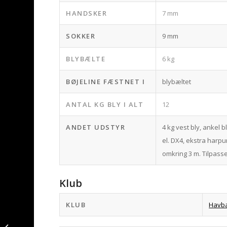
HANDSKER
7 mm
SOKKER
9 mm
BLYBÆLTE
6 kg
BØJELINE FÆSTNET I
blybæltet
ANTAL KG BLY I ALT
12
ANDET UDSTYR
4 kg vest bly, ankel b
el. DX4, ekstra harpu
omkring 3 m. Tilpass
Klub
KLUB
Havb
Smuk mælkevej1 –
Fjæsing fanget af