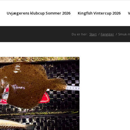
Uvjægerens klubcup Sommer 2026
Kingfish Vintercup 2026
V
Du er her:
Start
/
Fangster
/
Smuk mæ