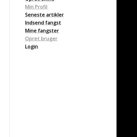
Min Profil
Seneste artikler
Indsend fangst
Mine fangster
Opret bruger
Login