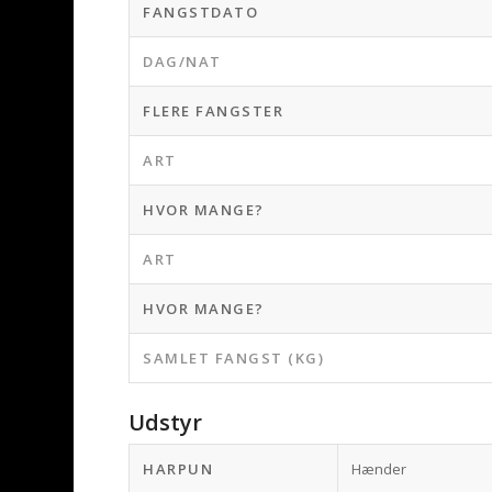
FANGSTDATO
DAG/NAT
FLERE FANGSTER
ART
HVOR MANGE?
ART
HVOR MANGE?
SAMLET FANGST (KG)
Udstyr
HARPUN
Hænder