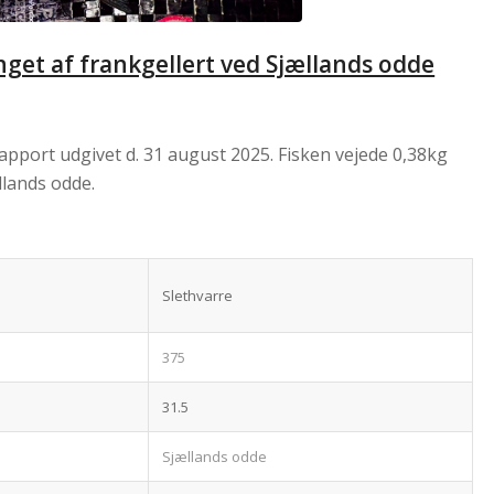
get af frankgellert ved Sjællands odde
rapport udgivet d. 31 august 2025. Fisken vejede 0,38kg
llands odde.
Slethvarre
375
31.5
Sjællands odde