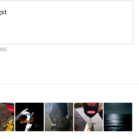
gst
jagt