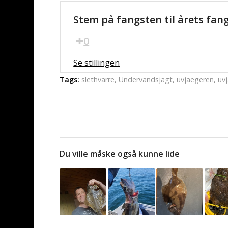
Stem på fangsten til årets fan
0
Se stillingen
Tags:
slethvarre
,
Undervandsjagt
,
uvjaegeren
,
uv
Du ville måske også kunne lide