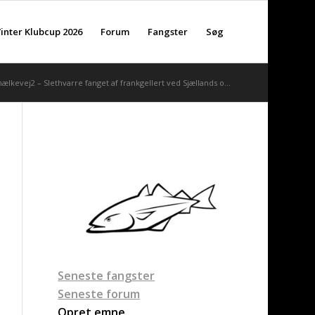
inter Klubcup 2026
Forum
Fangster
Søg
lkevej2 – Slethvarre fanget af frankgellert ved Sjællands o...
Seneste fangster
Seneste forum
Opret emne