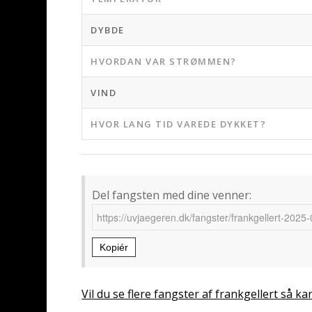
DYBDE
HVORDAN VAR STRØMMEN?
VIND
HVOR LANG TID VAREDE DYKKET?
Del fangsten med dine venner:
Kopiér
Vil du se flere fangster af frankgellert så ka