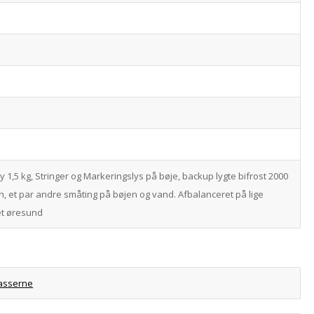
ly 1,5 kg, Stringer og Markeringslys på bøje, backup lygte bifrost 2000
n, et par andre småting på bøjen og vand. Afbalanceret på lige
et øresund
asserne