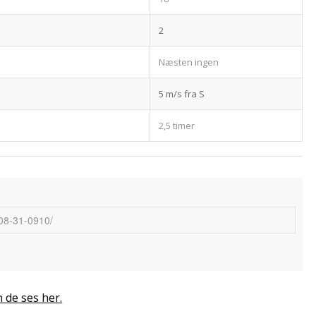
2
Næsten ingen
5 m/s fra S
2,5 timer
n de ses her.