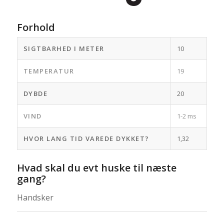
Forhold
SIGTBARHED I METER
10
TEMPERATUR
19
DYBDE
20
VIND
1-2 ms
HVOR LANG TID VAREDE DYKKET?
1,32
Hvad skal du evt huske til næste
gang?
Handsker