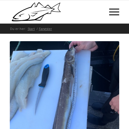
Du er her:
Start
/
Fangster