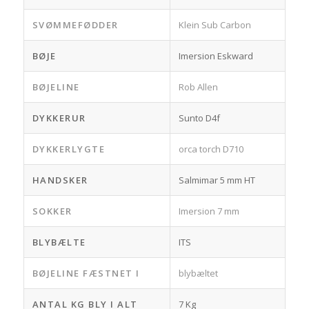
SVØMMEFØDDER
Klein Sub Carbon
BØJE
Imersion Eskward
BØJELINE
Rob Allen
DYKKERUR
Sunto D4f
DYKKERLYGTE
orca torch D710
HANDSKER
Salmimar 5 mm HT
SOKKER
Imersion 7 mm
BLYBÆLTE
ITS
BØJELINE FÆSTNET I
blybæltet
ANTAL KG BLY I ALT
7 Kg