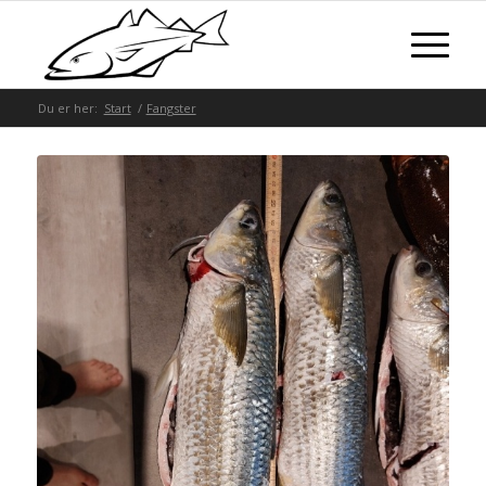
Du er her:
Start
/
Fangster