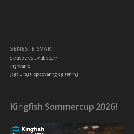
SENESTE SVAR
Skrubbe VS Skrubbe..??
Pighvarre
Jagt Dragt: opbevaring og tørring
Kingfish Sommercup 2026!