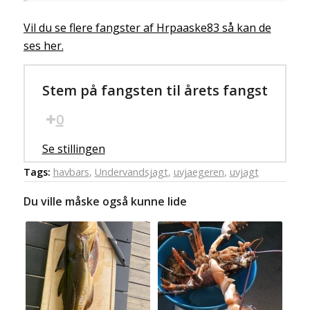
Vil du se flere fangster af Hrpaaske83 så kan de
ses her.
Stem på fangsten til årets fangst
0
Se stillingen
Tags:
havbars
,
Undervandsjagt
,
uvjaegeren
,
uvjagt
Du ville måske også kunne lide