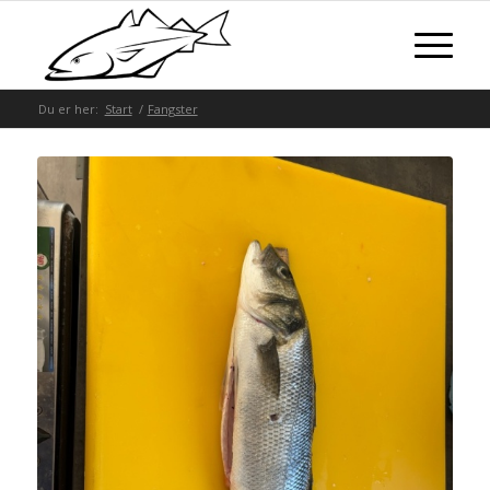
Du er her:
Start
/
Fangster