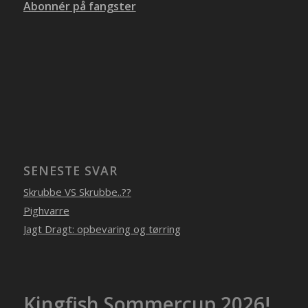
Abonnér på fangster
SENESTE SVAR
Skrubbe VS Skrubbe..??
Pighvarre
Jagt Dragt: opbevaring og tørring
Kingfish Sommercup 2026!