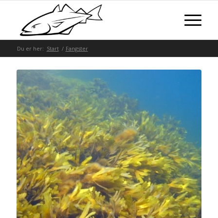
Du er her:
Start
/
Fangster