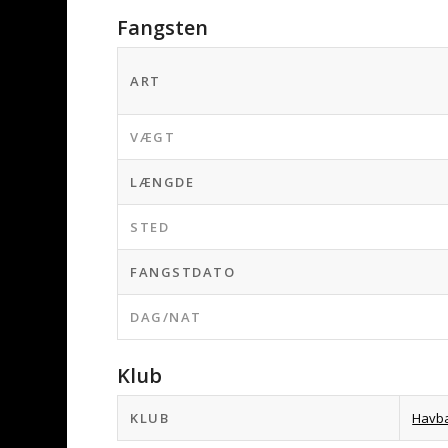
Fangsten
ART
VÆGT
LÆNGDE
STED
FANGSTDATO
DAG/NAT
Klub
KLUB
Havb