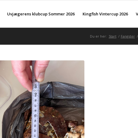
Uvjægerens klubcup Sommer 2026
Kingfish Vintercup 2026
V
Du er her:
Start
/
Fangster
/