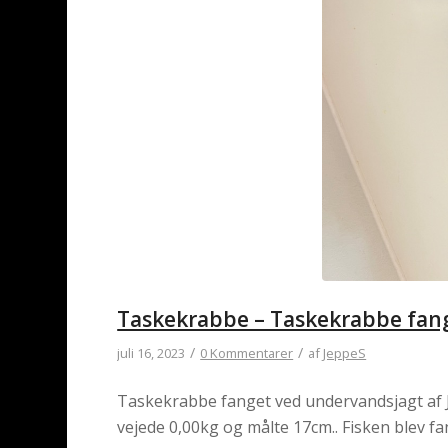
Taskekrabbe – Taskekrabbe fan
/
/
juli 16, 2023
0 Kommentarer
af
JeppeS
Taskekrabbe fanget ved undervandsjagt af Je
vejede 0,00kg og målte 17cm.. Fisken blev f