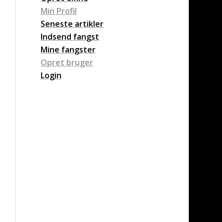
Min Profil
Seneste artikler
Indsend fangst
Mine fangster
Opret bruger
Login