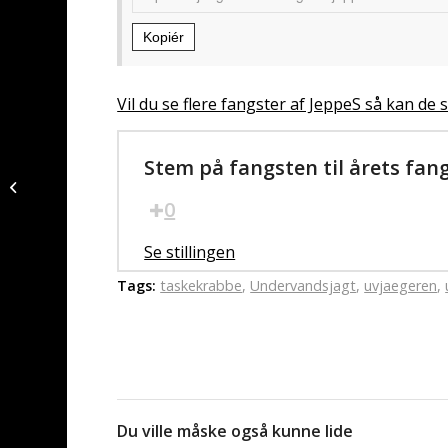
Kopiér
Vil du se flere fangster af JeppeS så kan de s
Stem på fangsten til årets fan
Rødtunge fanget af
JeppeS ved Hanstholm
0
Se stillingen
Tags:
taskekrabbe
,
Undervandsjagt
,
uvjaegeren
,
Du ville måske også kunne lide