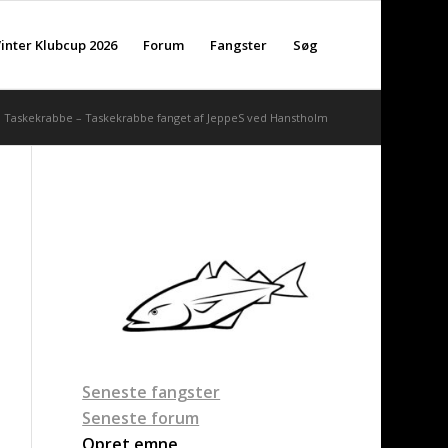
inter Klubcup 2026
Forum
Fangster
Søg
Taskekrabbe – Taskekrabbe fanget af JeppeS ved Hanstholm
Seneste fangster
Seneste forum
Opret emne