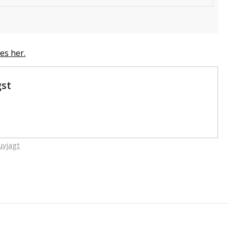
es her.
gst
uvjagt