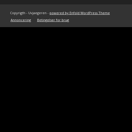
Copyrigth - Uvjaegeren -
powered by Enfold WordPress Theme
Annoncering
Betingelser for brug