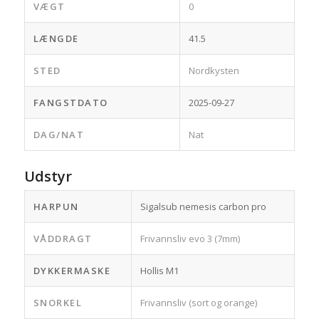
VÆGT
0
LÆNGDE
41.5
STED
Nordkysten
FANGSTDATO
2025-09-27
DAG/NAT
Nat
Udstyr
HARPUN
Sigalsub nemesis carbon pro
VÅDDRAGT
Frivannsliv evo 3 (7mm)
DYKKERMASKE
Hollis M1
SNORKEL
Frivannsliv (sort og orange)