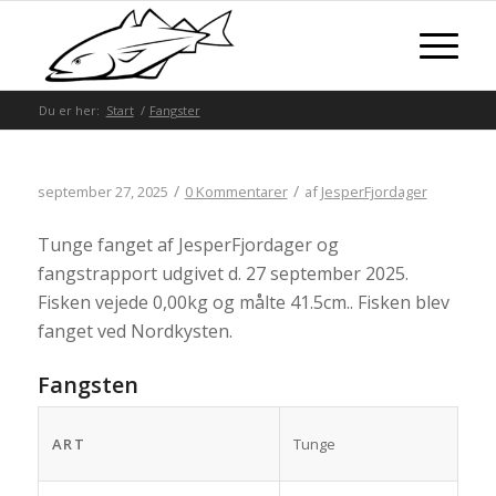
Du er her:
Start
/
Fangster
/
/
september 27, 2025
0 Kommentarer
af
JesperFjordager
Tunge fanget af JesperFjordager og
fangstrapport udgivet d. 27 september 2025.
Fisken vejede 0,00kg og målte 41.5cm.. Fisken blev
fanget ved Nordkysten.
Fangsten
ART
Tunge