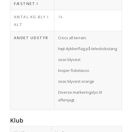
FÆSTNET I
ANTAL KG BLY I
14
ALT
ANDET UDSTYR
Crocs all terrain.
højt dykkerflag på teleskobstang
seac blyvest
looper fiskelasso
seac blyvest orange
Diverse markeringslys til
aftenjagt.
Klub