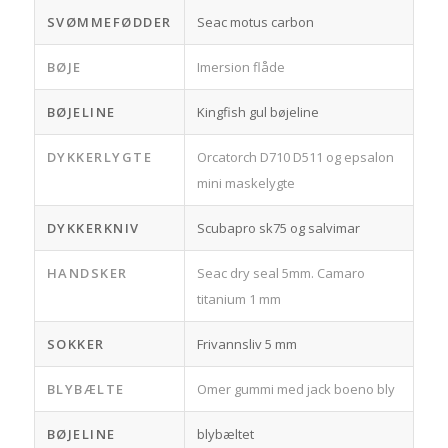
SVØMMEFØDDER
Seac motus carbon
BØJE
Imersion flåde
BØJELINE
Kingfish gul bøjeline
DYKKERLYGTE
Orcatorch D710 D511 og epsalon
mini maskelygte
DYKKERKNIV
Scubapro sk75 og salvimar
HANDSKER
Seac dry seal 5mm. Camaro
titanium 1 mm
SOKKER
Frivannsliv 5 mm
BLYBÆLTE
Omer gummi med jack boeno bly
BØJELINE
blybæltet