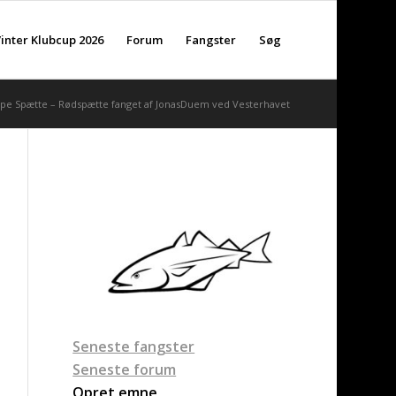
inter Klubcup 2026
Forum
Fangster
Søg
e Spætte – Rødspætte fanget af JonasDuem ved Vesterhavet
Seneste fangster
Seneste forum
Opret emne