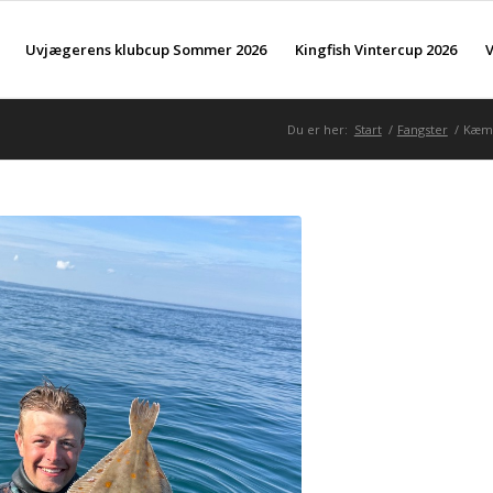
Uvjægerens klubcup Sommer 2026
Kingfish Vintercup 2026
V
Du er her:
Start
/
Fangster
/
Kæmp