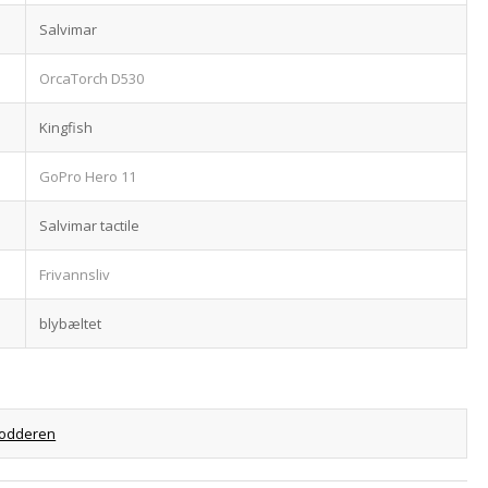
Salvimar
OrcaTorch D530
Kingfish
GoPro Hero 11
Salvimar tactile
Frivannsliv
blybæltet
odderen