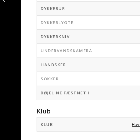
ved Vestkysten
DYKKERUR
DYKKERLYGTE
DYKKERKNIV
UNDERVANDSKAMERA
HANDSKER
SOKKER
BØJELINE FÆSTNET I
Klub
KLUB
Hav