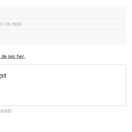
 de ses her.
gst
uvjagt