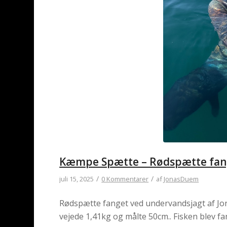
Kæmpe Spætte – Rødspætte fang
/
/
juli 15, 2025
0 Kommentarer
af
JonasDuem
Rødspætte fanget ved undervandsjagt af Jon
vejede 1,41kg og målte 50cm.. Fisken blev f