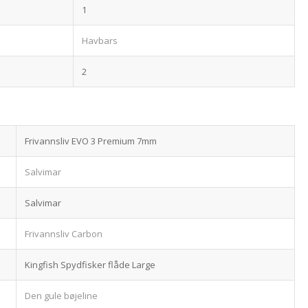
1
Havbars
2
Frivannsliv EVO 3 Premium 7mm
Salvimar
Salvimar
Frivannsliv Carbon
Kingfish Spydfisker flåde Large
Den gule bøjeline