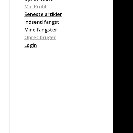
Min Profil
Seneste artikler
Indsend fangst
Mine fangster
Opret bruger
Login