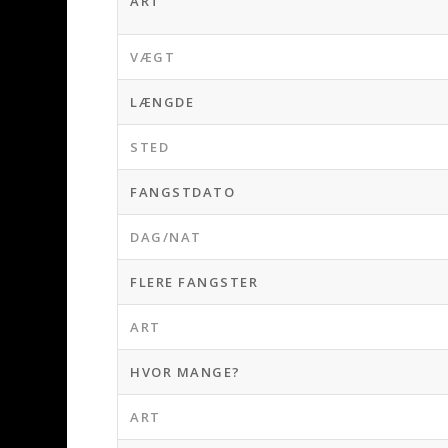
ART
VÆGT
LÆNGDE
STED
FANGSTDATO
DAG/NAT
FLERE FANGSTER
ART
HVOR MANGE?
ART