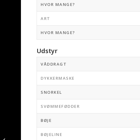
HVOR MANGE?
ART
HVOR MANGE?
Udstyr
VÅDDRAGT
DYKKERMASKE
SNORKEL
SVØMMEFØDDER
BØJE
Vrag Lubbe – Lubbe
BØJELINE
fanget af JonasDuem