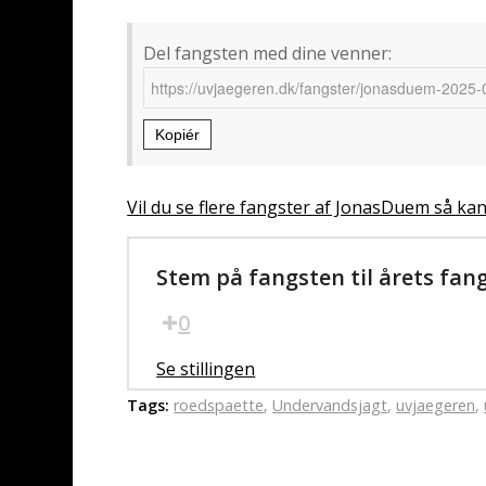
Del fangsten med dine venner:
Kopiér
Vil du se flere fangster af JonasDuem så kan
Stem på fangsten til årets fan
0
Se stillingen
Tags:
roedspaette
,
Undervandsjagt
,
uvjaegeren
,