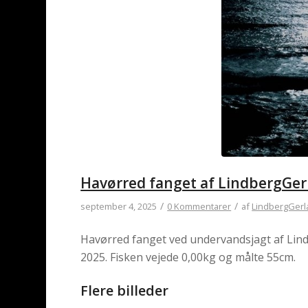
Havørred fanget af LindbergGer
/
/
september 4, 2025
0 Kommentarer
af
LindbergGerl
Havørred fanget ved undervandsjagt af Lin
2025. Fisken vejede 0,00kg og målte 55cm.
Flere billeder