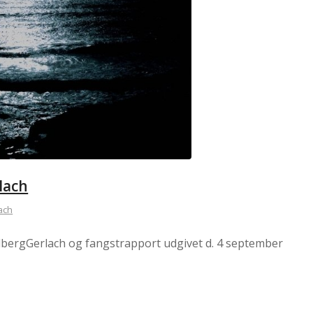
lach
ach
dbergGerlach og fangstrapport udgivet d. 4 september