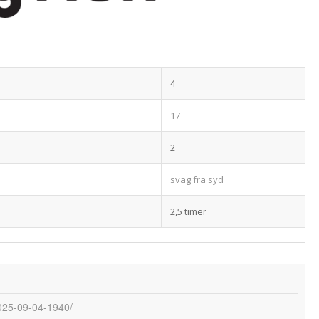
4
17
2
svag fra syd
2,5 timer