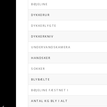
BØJELINE
DYKKERUR
DYKKERLYGTE
DYKKERKNIV
UNDERVANDSKAMERA
HANDSKER
SOKKER
BLYBÆLTE
BØJELINE FÆSTNET I
ANTAL KG BLY I ALT
Kredsjagt – Rødspætte
fanget af Nicolaikjær