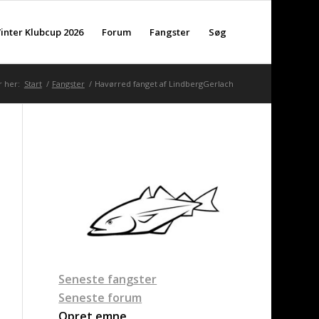
inter Klubcup 2026
Forum
Fangster
Søg
r her:
Start
/
Fangster
/
Havørred fanget af LindbergGerlach
Seneste fangster
Seneste forum
Opret emne