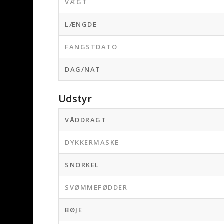
VÆGT
LÆNGDE
FANGSTDATO
DAG/NAT
Udstyr
VÅDDRAGT
DYKKERMASKE
SNORKEL
SVØMMEFØDDER
BØJE