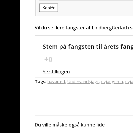
Kopiér
Vil du se flere fangster af LindbergGerlach s
Stem på fangsten til årets fan
0
Se stillingen
Tags:
havørred
,
Undervandsjagt
,
uvjaegeren
,
uvj
Du ville måske også kunne lide