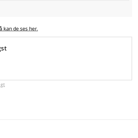
å kan de ses her.
gst
agt