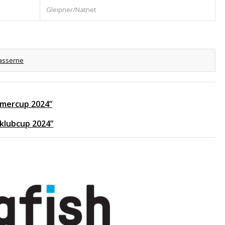
Gleipner/Natnet
asserne
ommercup 2024”
 klubcup 2024”