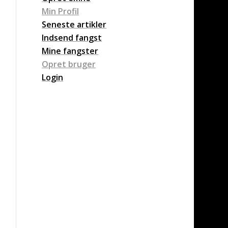
Min Profil
Seneste artikler
Indsend fangst
Mine fangster
Opret bruger
Login