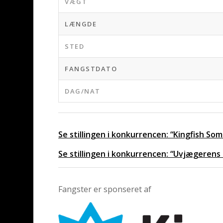
VÆGT
LÆNGDE
STED
FANGSTDATO
DAG/NAT
Se stillingen i konkurrencen: “Kingfish S
Se stillingen i konkurrencen: “Uvjægerens
Fangster er sponseret af