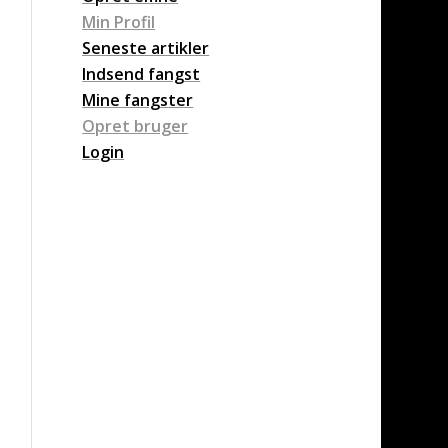
Min Profil
Seneste artikler
Indsend fangst
Mine fangster
Opret bruger
Login