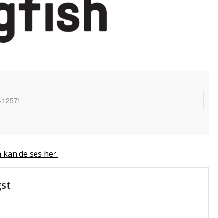
å kan de ses her.
gst