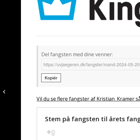
Del fangsten med dine venner:
Kopiér
Djursland Holdcup –
Hornfisk fanget af
JonasDuem ved
Vil du se flere fangster af Kristian_Kramer s
Djursland
Stem på fangsten til årets fan
0