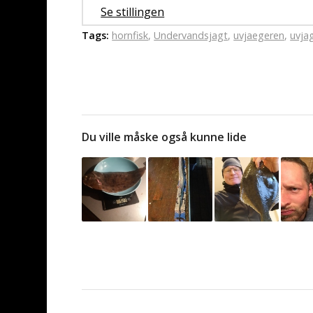
Se stillingen
Tags:
hornfisk
,
Undervandsjagt
,
uvjaegeren
,
uvja
Du ville måske også kunne lide