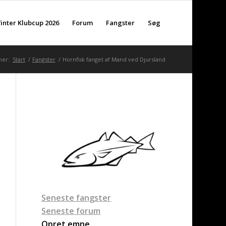
inter Klubcup 2026
Forum
Fangster
Søg
her:
Start
/
Fangster
/
Hornfisk fanget af Mand ved Djursland
Seneste fangster
Seneste forum
Opret emne