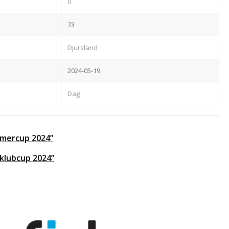
0
73
Djursland
2024-05-19
Dag
ommercup 2024”
 klubcup 2024”