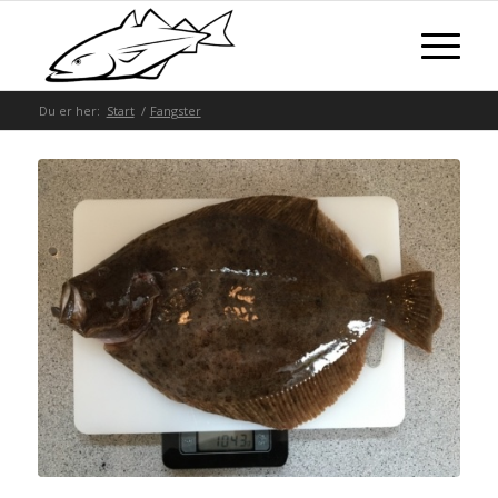
Du er her:
Start
/
Fangster