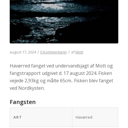
/
/
august 17, 2024
0 Kommentarer
af
Mott
Havørred fanget ved undervandsjagt af Mott og
fangstrapport udgivet d. 17 august 2024. Fisken
vejede 2,93kg og målte 65cm.. Fisken blev fanget
ved Nordkysten.
Fangsten
ART
Havørred