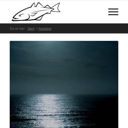
Du er her:
Start
/
Fangster