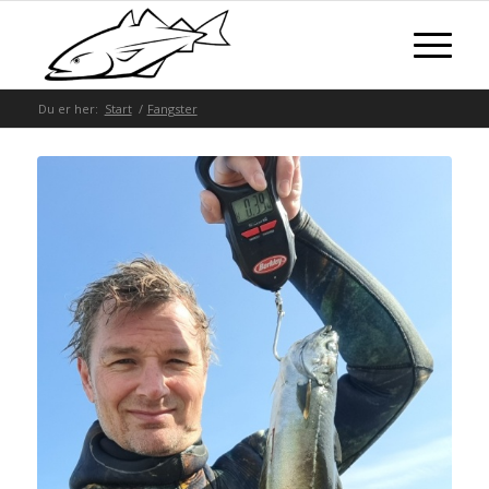
Du er her:
Start
/
Fangster