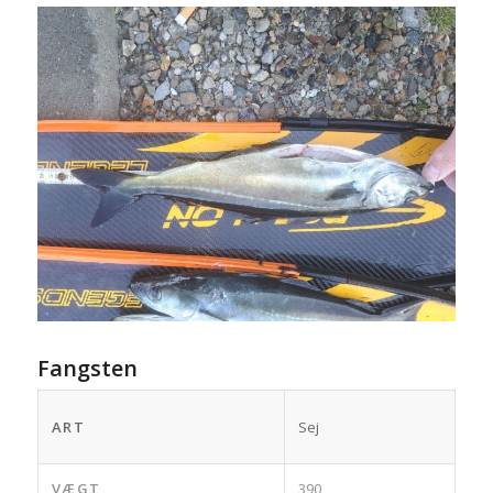
Fangsten
ART
Sej
VÆGT
390