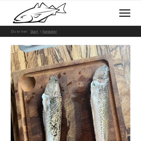
Du er her:
Start
/
Fangster