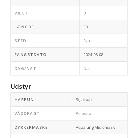
VÆGT
0
LÆNGDE
30
STED
Fyn
FANGSTDATO
2024-08-08
DAG/NAT
Nat
Udstyr
HARPUN
Sigalsub
VÅDDRAGT
Polosub
DYKKERMASKE
Aqualung Micromask