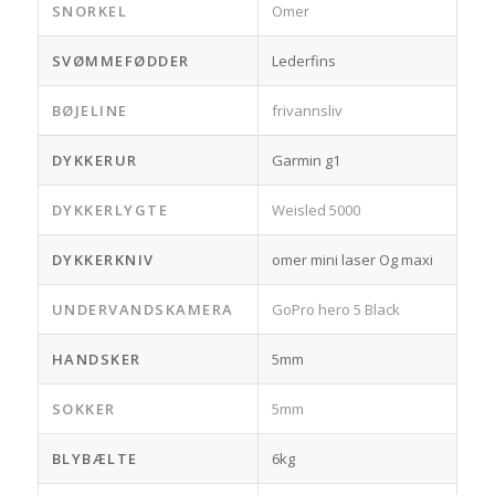
SNORKEL
Omer
SVØMMEFØDDER
Lederfins
BØJELINE
frivannsliv
DYKKERUR
Garmin g1
DYKKERLYGTE
Weisled 5000
DYKKERKNIV
omer mini laser Og maxi
UNDERVANDSKAMERA
GoPro hero 5 Black
HANDSKER
5mm
SOKKER
5mm
BLYBÆLTE
6kg