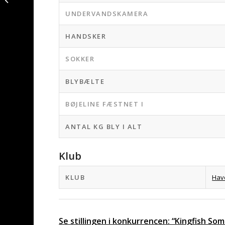
Morten0-
UNDERVANDSKAMERA
turHavbasserne ved
Vestsjæ...
HANDSKER
SOKKER
BLYBÆLTE
BØJELINE FÆSTNET I
ANTAL KG BLY I ALT
Klub
KLUB
Hav
Se stillingen i konkurrencen: “Kingfish S