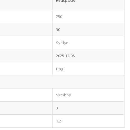
Rødspætte
250
30
Sydfyn
2025-12-06
Dag
Skrubbe
3
1.2