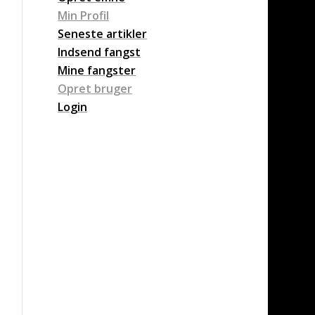
Min Profil
Seneste artikler
Indsend fangst
Mine fangster
Opret bruger
Login