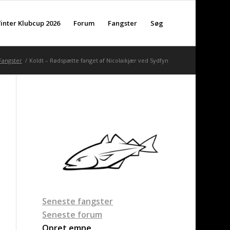
inter Klubcup 2026
Forum
Fangster
Søg
Fangster
/
Koldt – Rødspætte fanget af Nicolaikjær ved Sydfyn
Seneste fangster
Seneste forum
Opret emne