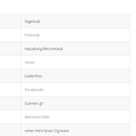
Sigelsub
Polosub
Aqualung Micromask
Omer
Lederfins
frivannsliv
Garmin g1
Weisled 5000
omer mini laser Og maxi