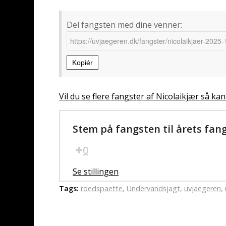
Del fangsten med dine venner:
Kopiér
Vil du se flere fangster af Nicolaikjær så kan
Stem på fangsten til årets fan
0
Se stillingen
Tags:
roedspaette
,
Undervandsjagt
,
uvjaegeren
,