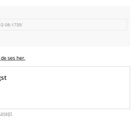
 de ses her.
gst
uvjagt