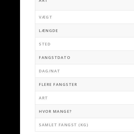
ART
VÆGT
LÆNGDE
STED
FANGSTDATO
DAG/NAT
FLERE FANGSTER
ART
HVOR MANGE?
SAMLET FANGST (KG)