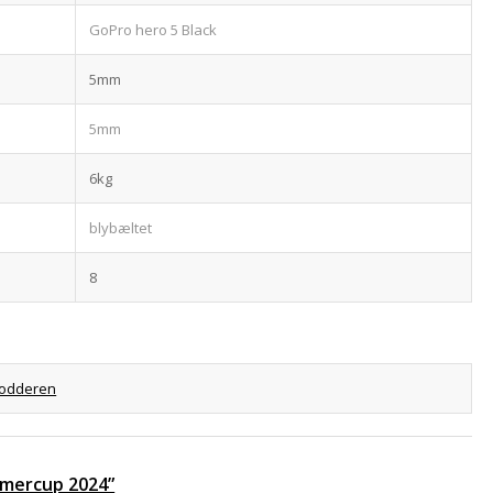
GoPro hero 5 Black
5mm
5mm
6kg
blybæltet
8
odderen
ommercup 2024”