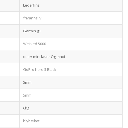
Lederfins
frivannsliv
Garmin g1
Weisled 5000
omer mini laser Og maxi
GoPro hero 5 Black
5mm
5mm
6kg
blybæltet