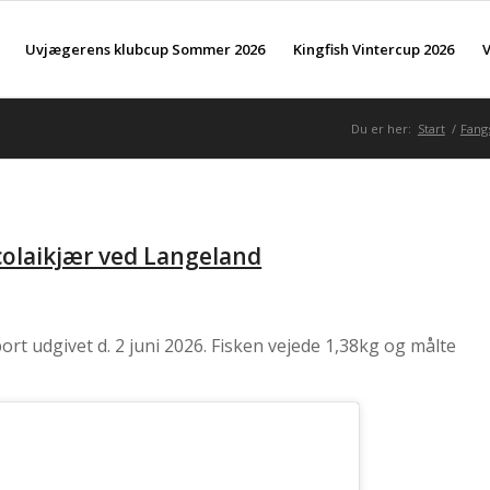
Uvjægerens klubcup Sommer 2026
Kingfish Vintercup 2026
V
Du er her:
Start
/
Fang
icolaikjær ved Langeland
rt udgivet d. 2 juni 2026. Fisken vejede 1,38kg og målte