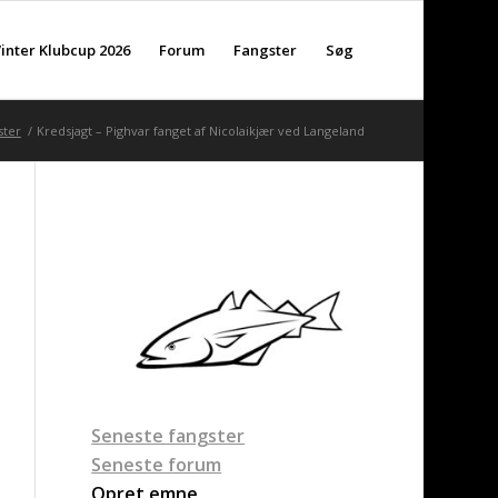
inter Klubcup 2026
Forum
Fangster
Søg
ster
/
Kredsjagt – Pighvar fanget af Nicolaikjær ved Langeland
Seneste fangster
Seneste forum
Opret emne