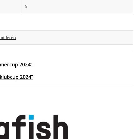
8
odderen
ommercup 2024”
 klubcup 2024”