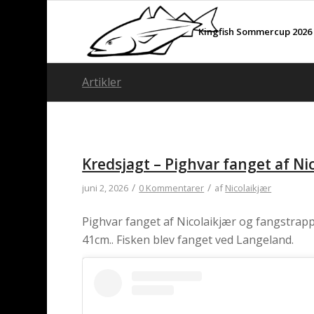
Kingfish Sommercup 2026
Artikler
Kredsjagt – Pighvar fanget af N
/
/
juni 2, 2026
0 Kommentarer
af
Nicolaikjær
Pighvar fanget af Nicolaikjær og fangstrappo
41cm.. Fisken blev fanget ved Langeland.