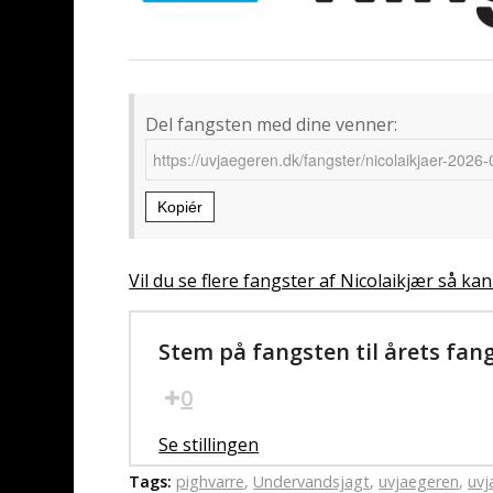
Del fangsten med dine venner:
Kopiér
Vil du se flere fangster af Nicolaikjær så kan
Stem på fangsten til årets fan
0
Se stillingen
Tags:
pighvarre
,
Undervandsjagt
,
uvjaegeren
,
uvj