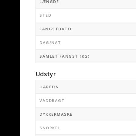
LÆNGDE
STED
FANGSTDATO
DAG/NAT
SAMLET FANGST (KG)
Udstyr
HARPUN
VÅDDRAGT
DYKKERMASKE
SNORKEL