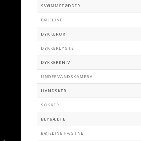
SVØMMEFØDDER
BØJELINE
DYKKERUR
DYKKERLYGTE
DYKKERKNIV
UNDERVANDSKAMERA
HANDSKER
SOKKER
BLYBÆLTE
BØJELINE FÆSTNET I
Ny PR – Havørred
fanget af JonasDuem