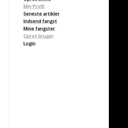
Min Profil
Seneste artikler
Indsend fangst
Mine fangster
Opret bruger
Login