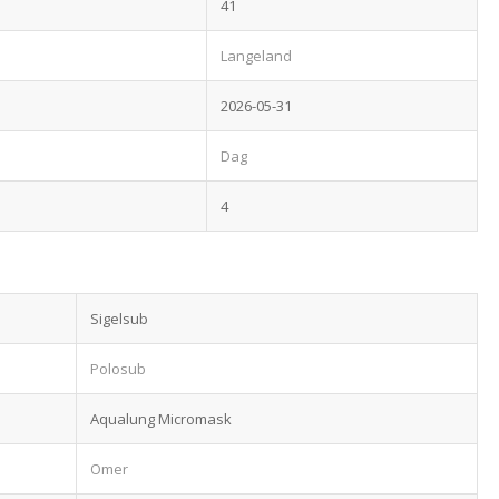
41
Langeland
2026-05-31
Dag
4
Sigelsub
Polosub
Aqualung Micromask
Omer