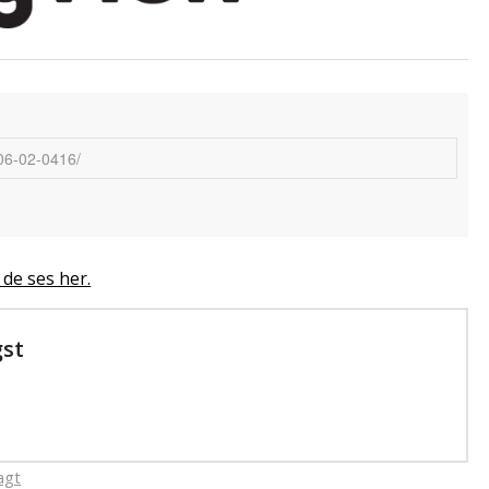
 de ses her.
gst
agt