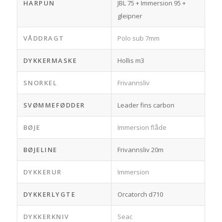
HARPUN
JBL 75 + Immersion 95 +
gleipner
VÅDDRAGT
Polo sub 7mm
DYKKERMASKE
Hollis m3
SNORKEL
Frivannsliv
SVØMMEFØDDER
Leader fins carbon
BØJE
Immersion flåde
BØJELINE
Frivannsliv 20m
DYKKERUR
Immersion
DYKKERLYGTE
Orcatorch d710
DYKKERKNIV
Seac