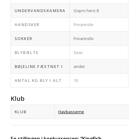
UNDERVANDSKAMERA
Gopro hero 8
HANDSKER
Frivannsliv
SOKKER
Frivannsliv
BLYBÆLTE
Seac
BØJELINE FÆSTNET I
andet
ANTAL KG BLY I ALT
10
Klub
KLUB
Havbasserne
Se stillingen i konkurrencen: “Kingfish