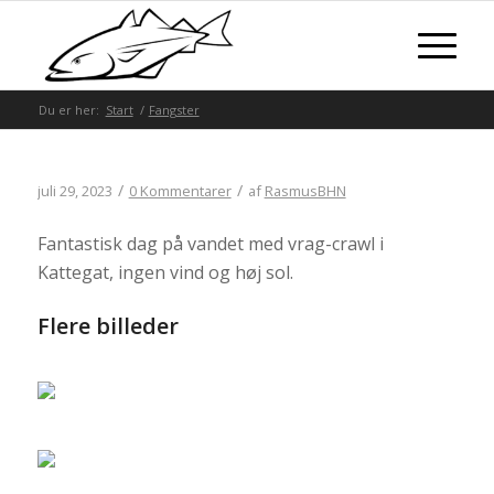
Du er her:
Start
/
Fangster
/
/
juli 29, 2023
0 Kommentarer
af
RasmusBHN
Fantastisk dag på vandet med vrag-crawl i
Kattegat, ingen vind og høj sol.
Flere billeder