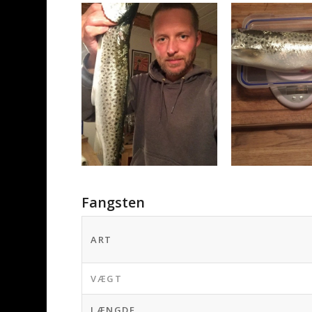
Fangsten
ART
VÆGT
LÆNGDE