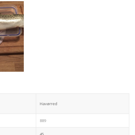
Havørred
889
45