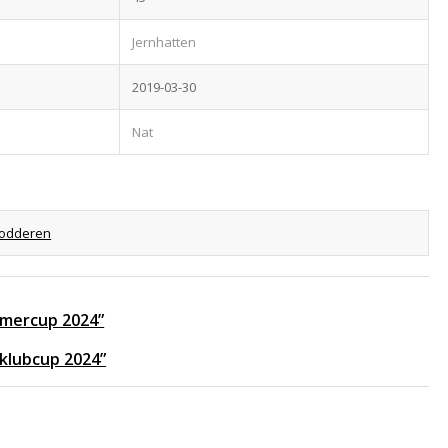
Jernhatten
2019-03-30
Nat
odderen
ommercup 2024”
 klubcup 2024”