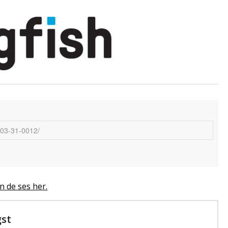
n de ses her.
gst