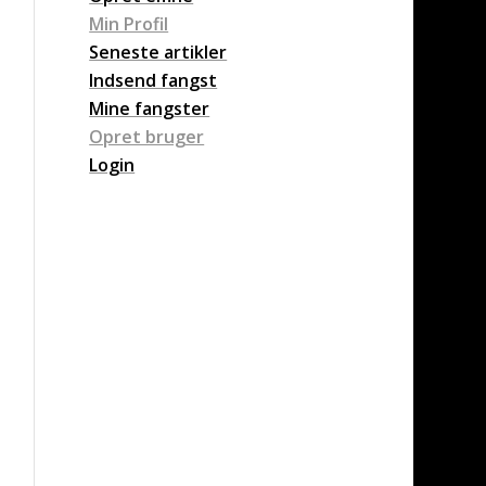
Min Profil
Seneste artikler
Indsend fangst
Mine fangster
Opret bruger
Login