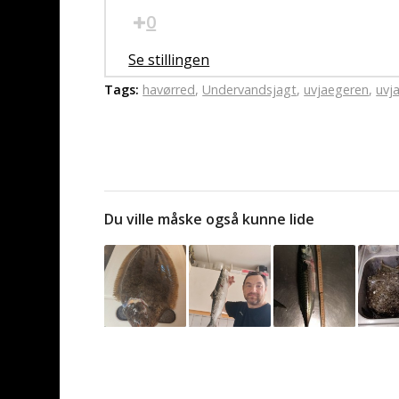
0
Se stillingen
Tags:
havørred
,
Undervandsjagt
,
uvjaegeren
,
uvj
Du ville måske også kunne lide