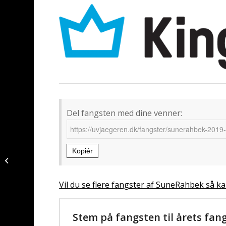
Del fangsten med dine venner:
Kopiér
Torsk fanget af Jesper
Nordin ved Ryggen
Vil du se flere fangster af SuneRahbek så ka
Stem på fangsten til årets fan