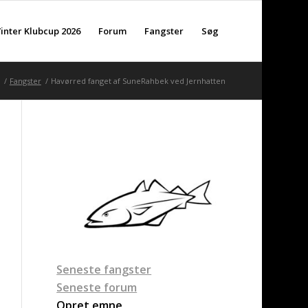
inter Klubcup 2026
Forum
Fangster
Søg
/
Fangster
/
Havørred fanget af SuneRahbek ved Jernhatten
Seneste fangster
Seneste forum
Opret emne