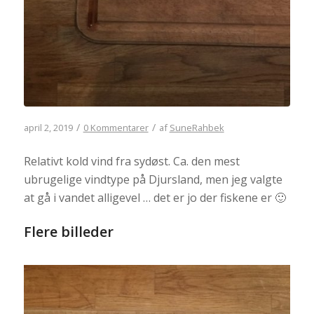
/
/
april 2, 2019
0 Kommentarer
af
SuneRahbek
Relativt kold vind fra sydøst. Ca. den mest
ubrugelige vindtype på Djursland, men jeg valgte
at gå i vandet alligevel … det er jo der fiskene er 🙂
Flere billeder