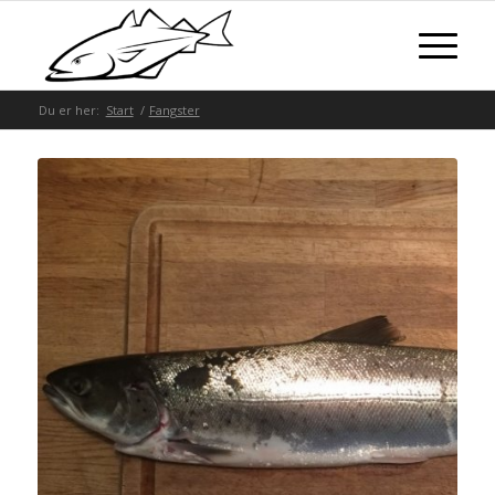
Du er her:
Start
/
Fangster