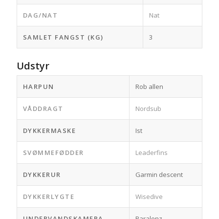
DAG/NAT
Nat
SAMLET FANGST (KG)
3
Udstyr
HARPUN
Rob allen
VÅDDRAGT
Nordsub
DYKKERMASKE
Ist
SVØMMEFØDDER
Leaderfins
DYKKERUR
Garmin descent
DYKKERLYGTE
Wisedive
UNDERVANDSKAMERA
Paralenz