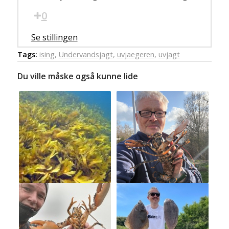
0
Se stillingen
Tags:
ising
,
Undervandsjagt
,
uvjaegeren
,
uvjagt
Du ville måske også kunne lide