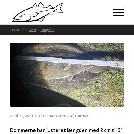
Du er her:
Start
/
Fangster
/
/
april 21, 2021
0 Kommentarer
af
Tom ivø
Dommerne har justeret længden med 2 cm til 31