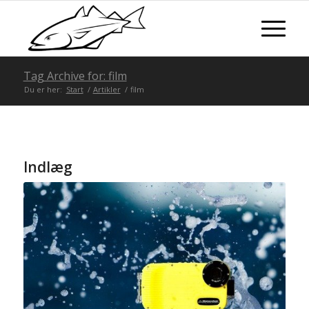
Tag Archive for: film
Du er her:
Start
/
Artikler
/
film
Indlæg