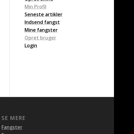
Min Profil
Seneste artikler
Indsend fangst
Mine fangster
Opret bruger
Login
SE MERE
Fangster