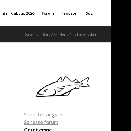
inter Klubcup 2026
Forum
Fangster
Søg
Du er her:
Start
/
Artikler
/
Find havørreden
Seneste fangster
Seneste forum
Opret emne