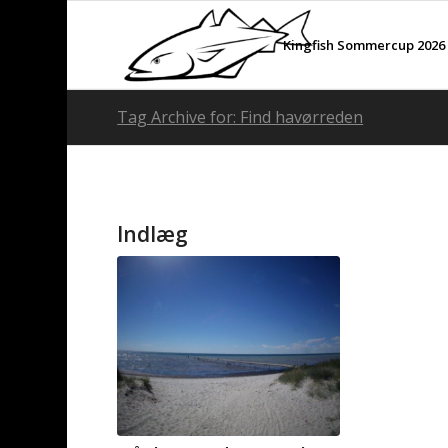
Kingfish Sommercup 2026
Tag Archive for: Find havørreden
Indlæg