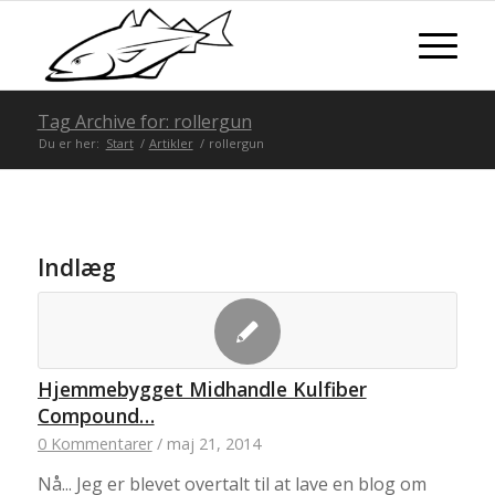
Tag Archive for: rollergun
Du er her:
Start
/
Artikler
/
rollergun
Indlæg
Hjemmebygget Midhandle Kulfiber
Compound…
0 Kommentarer
/
maj 21, 2014
Nå... Jeg er blevet overtalt til at lave en blog om