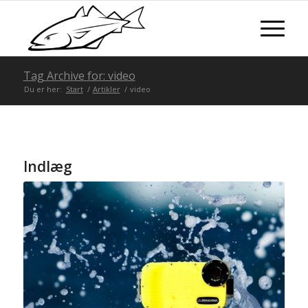
Tag Archive for: video
Du er her:
Start
/
Artikler
/
video
Indlæg