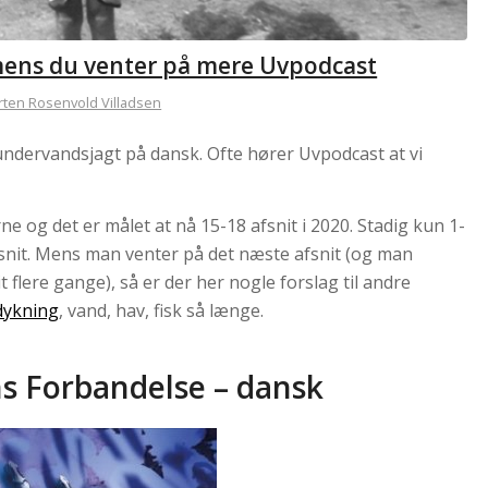
mens du venter på mere Uvpodcast
ten Rosenvold Villadsen
undervandsjagt på dansk. Ofte hører Uvpodcast at vi
e og det er målet at nå 15-18 afsnit i 2020. Stadig kun 1-
snit. Mens man venter på det næste afsnit (og man
t flere gange), så er der her nogle forslag til andre
dykning
, vand, hav, fisk så længe.
ns Forbandelse – dansk