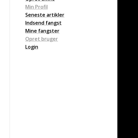
Min Profil
Seneste artikler
Indsend fangst
Mine fangster
Opret bruger
Login