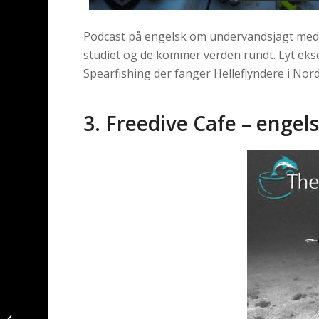
Podcast på engelsk om undervandsjagt med 
studiet og de kommer verden rundt. Lyt ekse
Spearfishing der fanger Helleflyndere i Nor
3. Freedive Cafe – engel
Sophie Breinholt – ny
konkurrence