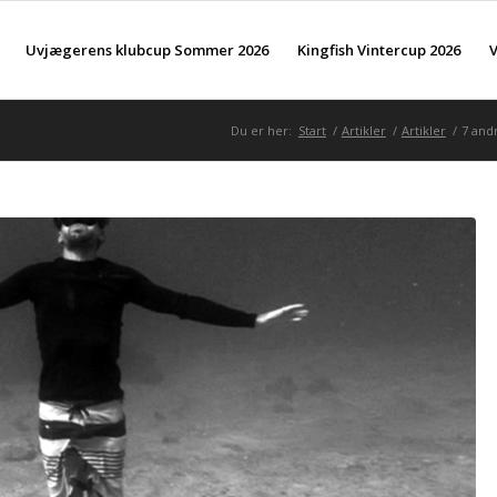
Uvjægerens klubcup Sommer 2026
Kingfish Vintercup 2026
V
Du er her:
Start
/
Artikler
/
Artikler
/
7 and