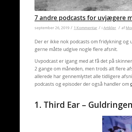
7 andre podcasts for uvjægere 
/
/
/
september 26, 2019
1 Kommentar
i
Artikler
af
Mor
Der er ikke nok podcasts om fridykning og 
gerne måtte udgive nogle flere afsnit.
Uvpodcast er igang med at få det på skinnern
2 gange om måneden, men trods alt flere af
allerede har gennemlyttet alle tidligere afsni
podcasts og episoder der også handler om
1. Third Ear – Guldringe