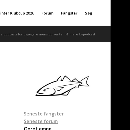
inter Klubcup 2026
Forum
Fangster
Søg
re podcasts for uvjægere mens du venter på mere Uvpodcast
Seneste fangster
Seneste forum
Opret emne