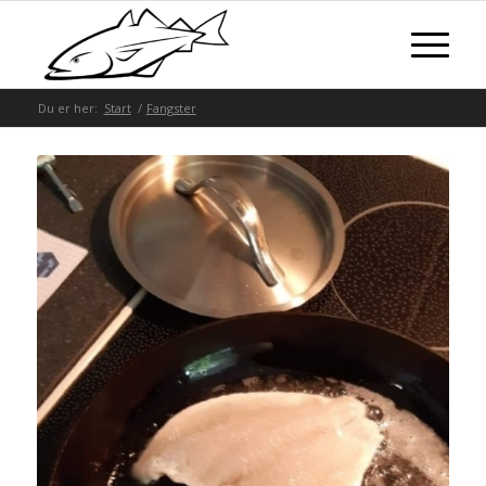
Du er her:
Start
/
Fangster