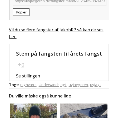
Kopiér
Vil du se flere fangster af JakobRP så kan de ses
her.
Stem på fangsten til årets fangst
0
Se stillingen
Tags:
pighvarre
,
Undervandsjagt
,
uvjaegeren
,
uvjagt
Du ville måske også kunne lide