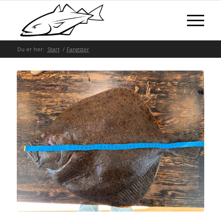
Du er her:
Start
/
Fangster