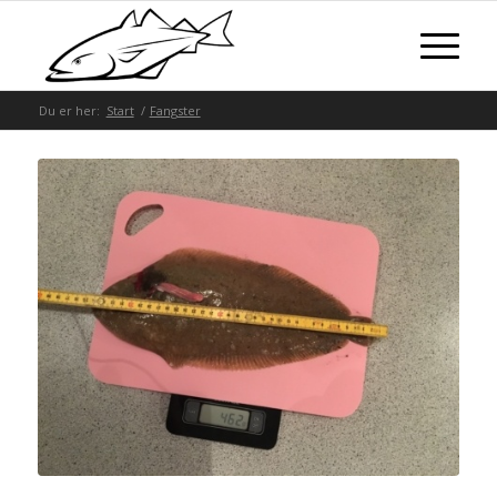
Du er her:
Start
/
Fangster