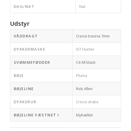
DAG/NAT
Nat
Udstyr
VÅDDRAGT
Cressi tracina 7mm
DYKKERMASKE
IST Hunter
SVØMMEFØDDER
C4 All black
BØJE
Pluma
BØJELINE
Rob Allen
DYKKERUR
Cressi drake
BØJELINE FÆSTNET I
blybæltet