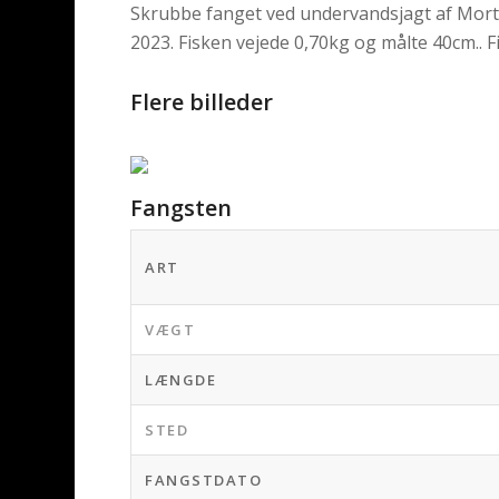
Skrubbe fanget ved undervandsjagt af Mor
2023. Fisken vejede 0,70kg og målte 40cm.. 
Flere billeder
Fangsten
ART
VÆGT
LÆNGDE
STED
FANGSTDATO