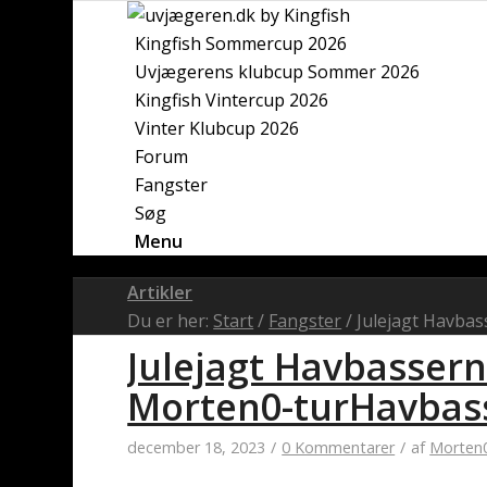
Kingfish Sommercup 2026
Uvjægerens klubcup Sommer 2026
Kingfish Vintercup 2026
Vinter Klubcup 2026
Forum
Fangster
Søg
Menu
Artikler
Du er her:
Start
/
Fangster
/
Julejagt Havbas
Julejagt Havbassern
Morten0-turHavbas
december 18, 2023
/
0 Kommentarer
/
af
Morten