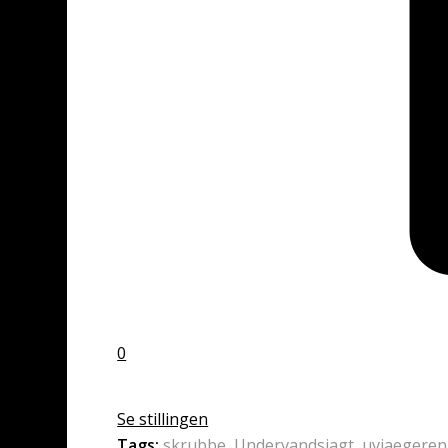
0
Se stillingen
Tags:
skrubbe
,
Undervandsjagt
,
uvjaegeren