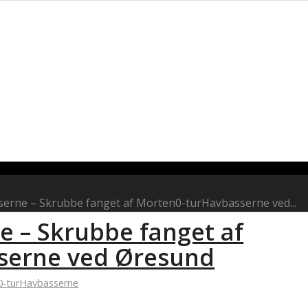
serne – Skrubbe fanget af Morten0-turHavbasserne ved...
e – Skrubbe fanget af
serne ved Øresund
0-turHavbasserne