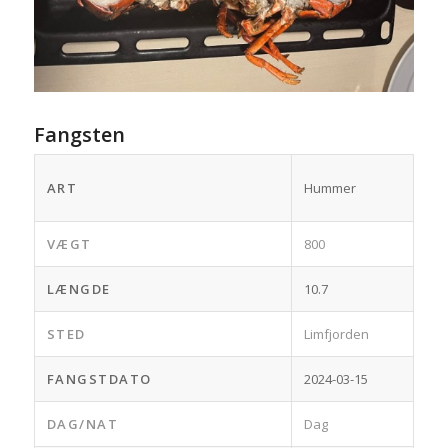
Fangsten
ART
Hummer
VÆGT
800
LÆNGDE
10.7
STED
Limfjorden
FANGSTDATO
2024-03-15
DAG/NAT
Dag