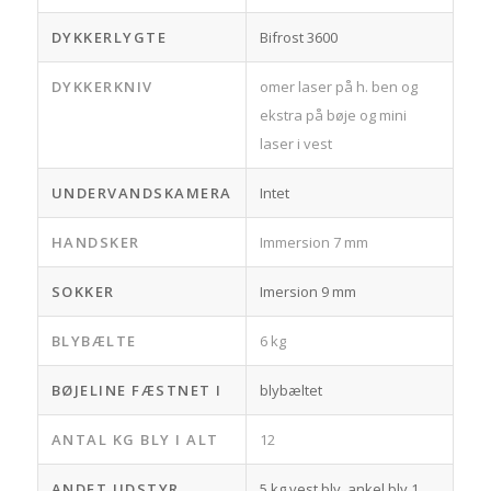
DYKKERLYGTE
Bifrost 3600
DYKKERKNIV
omer laser på h. ben og
ekstra på bøje og mini
laser i vest
UNDERVANDSKAMERA
Intet
HANDSKER
Immersion 7 mm
SOKKER
Imersion 9 mm
BLYBÆLTE
6 kg
BØJELINE FÆSTNET I
blybæltet
ANTAL KG BLY I ALT
12
ANDET UDSTYR
5 kg vest bly, ankel bly 1