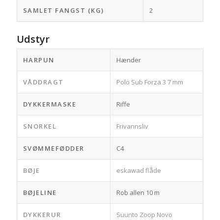
SAMLET FANGST (KG)
2
Udstyr
HARPUN
Hænder
VÅDDRAGT
Polo Sub Forza 3 7 mm
DYKKERMASKE
Riffe
SNORKEL
Frivannsliv
SVØMMEFØDDER
C4
BØJE
eskawad flåde
BØJELINE
Rob allen 10 m
DYKKERUR
Suunto Zoop Novo