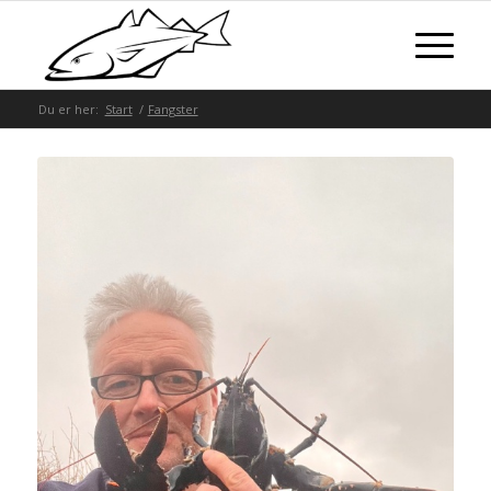
Du er her:
Start
/
Fangster