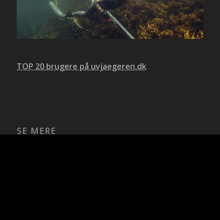
TOP 20 brugere på uvjaegeren.dk
SE MERE
Fangster
Forum
Artikler
Indsend fangst