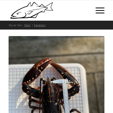
Du er her:
Start
/
Fangster