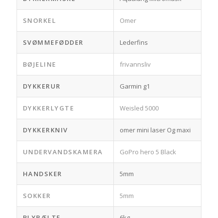
SNORKEL
Omer
SVØMMEFØDDER
Lederfins
BØJELINE
frivannsliv
DYKKERUR
Garmin g1
DYKKERLYGTE
Weisled 5000
DYKKERKNIV
omer mini laser Og maxi
UNDERVANDSKAMERA
GoPro hero 5 Black
HANDSKER
5mm
SOKKER
5mm
BLYBÆLTE
6kg