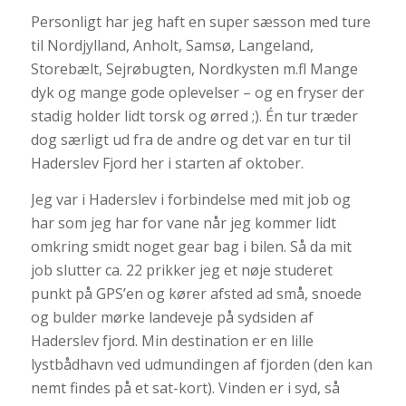
Personligt har jeg haft en super sæsson med ture
til Nordjylland, Anholt, Samsø, Langeland,
Storebælt, Sejrøbugten, Nordkysten m.fl Mange
dyk og mange gode oplevelser – og en fryser der
stadig holder lidt torsk og ørred ;). Én tur træder
dog særligt ud fra de andre og det var en tur til
Haderslev Fjord her i starten af oktober.
Jeg var i Haderslev i forbindelse med mit job og
har som jeg har for vane når jeg kommer lidt
omkring smidt noget gear bag i bilen. Så da mit
job slutter ca. 22 prikker jeg et nøje studeret
punkt på GPS’en og kører afsted ad små, snoede
og bulder mørke landeveje på sydsiden af
Haderslev fjord. Min destination er en lille
lystbådhavn ved udmundingen af fjorden (den kan
nemt findes på et sat-kort). Vinden er i syd, så