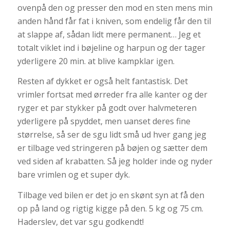
ovenpå den og presser den mod en sten mens min
anden hånd får fat i kniven, som endelig får den til
at slappe af, sådan lidt mere permanent… Jeg et
totalt viklet ind i bøjeline og harpun og der tager
yderligere 20 min. at blive kampklar igen.
Resten af dykket er også helt fantastisk. Det
vrimler fortsat med ørreder fra alle kanter og der
ryger et par stykker på godt over halvmeteren
yderligere på spyddet, men uanset deres fine
størrelse, så ser de sgu lidt små ud hver gang jeg
er tilbage ved stringeren på bøjen og sætter dem
ved siden af krabatten. Så jeg holder inde og nyder
bare vrimlen og et super dyk.
Tilbage ved bilen er det jo en skønt syn at få den
op på land og rigtig kigge på den. 5 kg og 75 cm.
Haderslev, det var sgu godkendt!