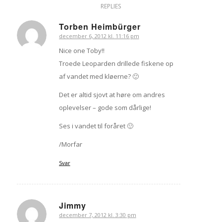
REPLIES
Torben Heimbürger
december 6, 2012 kl. 11:16 pm
siger:
Nice one Toby!!
Troede Leoparden drillede fiskene op
af vandet med kløerne? 🙂
Det er altid sjovt at høre om andres
oplevelser – gode som dårlige!
Ses i vandet til foråret 🙂
/Morfar
Svar
Jimmy
december 7, 2012 kl. 3:30 pm
siger: