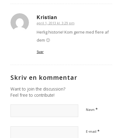
Kristian
april 1, 2013 kl. 3:29 pm
siger:
Herlig historie! Kom gerne med flere af
dem 🙂
Svar
Skriv en kommentar
Want to join the discussion?
Feel free to contribute!
*
Navn
*
E-mail