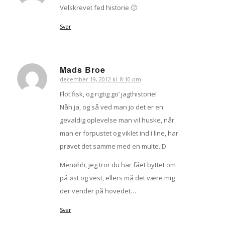
Velskrevet fed historie 🙂
Svar
Mads Broe
december 19, 2012 kl. 8:10 pm
siger:
Flot fisk, og rigtig go’ jagthistorie!
Nåh ja, og så ved man jo det er en
gevaldig oplevelse man vil huske, når
man er forpustet og viklet ind i line, har
prøvet det samme med en multe.:D
Menøhh, jeg tror du har fået byttet om
på øst og vest, ellers må det være mig
der vender på hovedet…
Svar