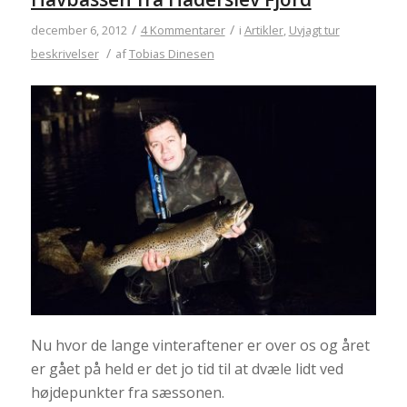
/
/
december 6, 2012
4 Kommentarer
i
Artikler
,
Uvjagt tur
/
beskrivelser
af
Tobias Dinesen
Nu hvor de lange vinteraftener er over os og året
er gået på held er det jo tid til at dvæle lidt ved
højdepunkter fra sæssonen.