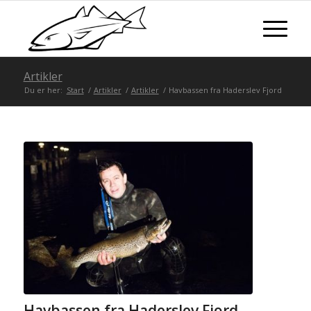
Artikler
Du er her:
Start
/
Artikler
/
Artikler
/
Havbassen fra Haderslev Fjord
Havbassen fra Haderslev Fjord