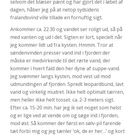
selvom det blæser pænt og har gjort det i løbet af
dagen, håber jeg på at netop sydsidens
fralandsvind ville tillade en fornuftig sigt.
Ankommer ca. 22.30 og vandet ser roligt ud, så på
med vanten og ud i det. Sigten er lort, specielt når
jeg kommer lidt ud fra kysten. Hmmm. Tror at
søndenvinden presser vand ind i fjorden der
måske er medvirkende til det rørte vand, der
kommer i hvert fald den her dyne af suppe-vand.
Jeg svømmer langs kysten, mod vest ud mod
udmundingen af fjorden. Spredt leopardbund, lavt
vand og virkelig mudret. Ikke helt optimalt tærren,
men heller ikke helt tosset. ca. 2-3 meters sigt.
Efter ca. 15-20 min. har jeg ik set noget som helst
og er lige ved at vende om og søge ind i fjorden,
mod øst. Så kommer der først en sølv-pil farende
tæt forbi mig og jeg tænler ‘ok, de er her…’ og kort