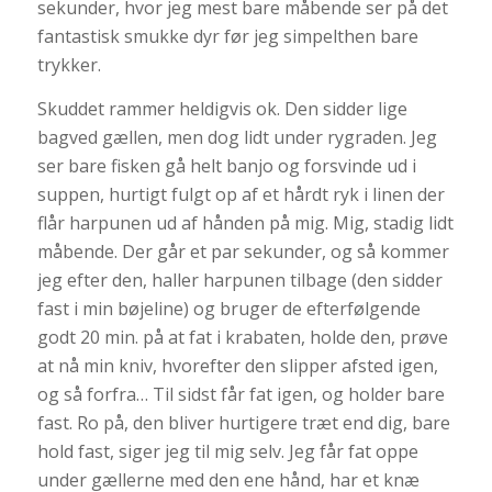
sekunder, hvor jeg mest bare måbende ser på det
fantastisk smukke dyr før jeg simpelthen bare
trykker.
Skuddet rammer heldigvis ok. Den sidder lige
bagved gællen, men dog lidt under rygraden. Jeg
ser bare fisken gå helt banjo og forsvinde ud i
suppen, hurtigt fulgt op af et hårdt ryk i linen der
flår harpunen ud af hånden på mig. Mig, stadig lidt
måbende. Der går et par sekunder, og så kommer
jeg efter den, haller harpunen tilbage (den sidder
fast i min bøjeline) og bruger de efterfølgende
godt 20 min. på at fat i krabaten, holde den, prøve
at nå min kniv, hvorefter den slipper afsted igen,
og så forfra… Til sidst får fat igen, og holder bare
fast. Ro på, den bliver hurtigere træt end dig, bare
hold fast, siger jeg til mig selv. Jeg får fat oppe
under gællerne med den ene hånd, har et knæ