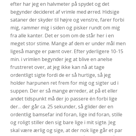
efter har jeg en halvmeter på spydet og det
begynder decideret af vrimle med ørred. Hidsige
sataner der skyder til højre og venstre, farer forbi
mig, rammer mig i siden og pisker rundt om mig
fra alle kanter. Det er som om de står her i en
meget stor stime. Mange af dem er under mål men
ligeså mange er pænt over. Efter yderligere 10-15
min. i vrimlen begynder jeg at blive en anelse
frustreret over, at jeg ikke kan nå at tage
ordentligt sigte fordi de er så hurtige, så jeg
holder harpunen ret frem for mig og sigter ud i
suppen. Der er så mange ørreder, at på et eller
andet tidspunkt må der jo passere én forbi lige
der… der går ca. 25 sekunder, så glider der en
ordentlig bamsefar ind foran, lige ind foran, stille
og roligt stiller den sig bare lige i mit sigte. Jeg
skal være ærlig og sige, at der nok lige går et par