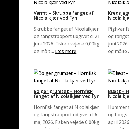
Varmt – Skrubbe fanget af
Kredsjagt
Nicolaikjær ved Fyn
Nicolaik
Skrubbe fanget af Nicolaikjær
Pighvar f
og fangstrapport udgivet d. 21
og fangst
juni 2026. Fisken vejede 0,00kg
juni 2026
og målt ...
Læs mere
og målte .
Bølger grumset – Hornfisk
Blæst – 
fanget af Nicolaikjær ved Fyn
Nicolaikj
Hornfisk fanget af Nicolaikjær
Hummer fa
og fangstrapport udgivet d. 6
og fangst
maj 2026. Fisken vejede 0,00kg
april 202