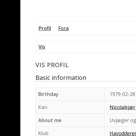
Profil
Fora
Vis
VIS PROFIL
Basic information
Birthday
1979-02-28
Køn
Nicolaikjær
About me
Uvjæger og
Klub
Havoddere