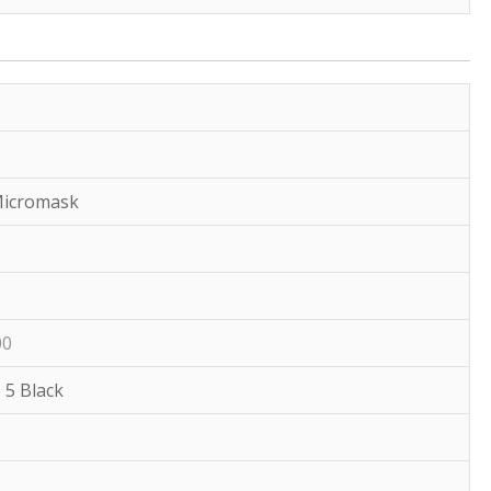
Micromask
00
 5 Black