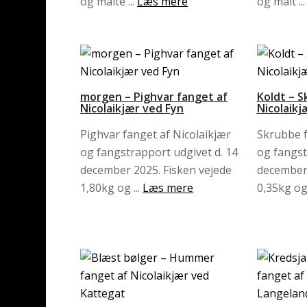
og målte ...
Læs mere
og målt ..
morgen – Pighvar fanget af
Koldt – S
Nicolaikjær ved Fyn
Nicolaikj
Pighvar fanget af Nicolaikjær
Skrubbe f
og fangstrapport udgivet d. 14
og fangst
december 2025. Fisken vejede
december 
1,80kg og ...
Læs mere
0,35kg og 