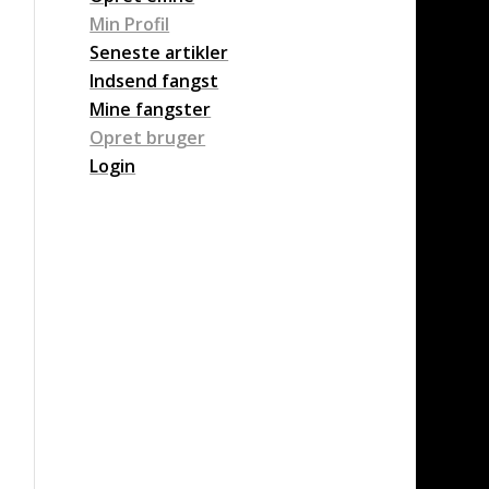
Min Profil
Seneste artikler
Indsend fangst
Mine fangster
Opret bruger
Login