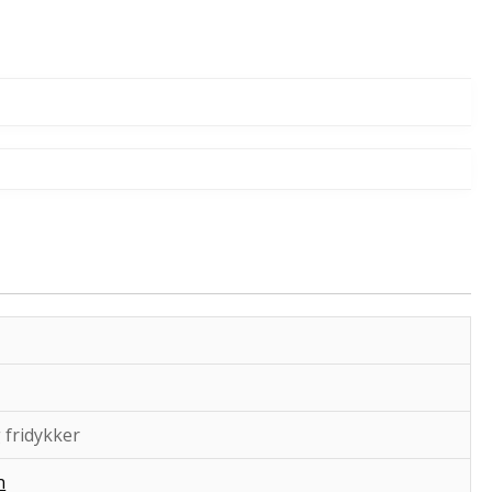
 fridykker
n