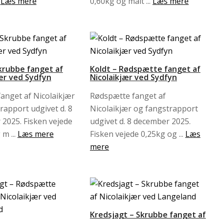
.
Læs mere
0,60kg og målt ...
Læs mere
krubbe fanget af
Koldt – Rødspætte fanget af
ær ved Sydfyn
Nicolaikjær ved Sydfyn
anget af Nicolaikjær
Rødspætte fanget af
rapport udgivet d. 8
Nicolaikjær og fangstrapport
2025. Fisken vejede
udgivet d. 8 december 2025.
m ...
Læs mere
Fisken vejede 0,25kg og ...
Læs
mere
Kredsjagt – Skrubbe fanget af