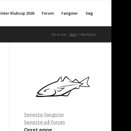
inter Klubcup 2026
Forum
Fangster
Søg
Du er her:
Start
/
Members
Seneste fangster
Seneste på forum
Opret emne