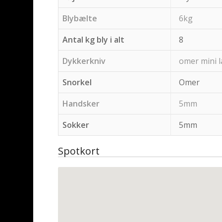
Blybælte
6kg
Antal kg bly i alt
8
Dykkerkniv
omer mini 
Snorkel
Omer
Handsker
5mm
Sokker
5mm
Spotkort