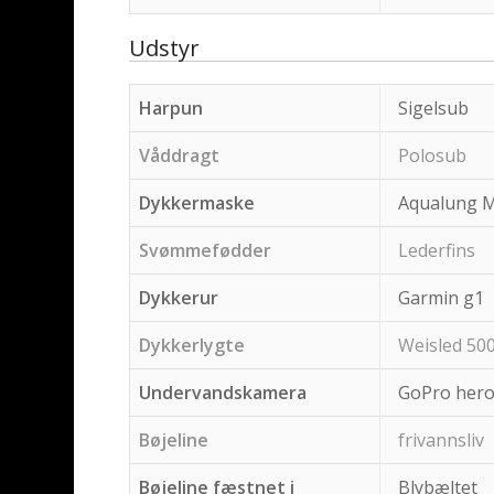
Udstyr
Harpun
Sigelsub
Våddragt
Polosub
Dykkermaske
Aqualung 
Svømmefødder
Lederfins
Dykkerur
Garmin g1
Dykkerlygte
Weisled 50
Undervandskamera
GoPro hero
Bøjeline
frivannsliv
Bøjeline fæstnet i
Blybæltet